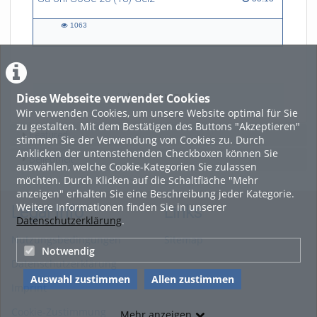
1063
1063
views
Diese Webseite verwendet Cookies
LADE MEHR
Wir verwenden Cookies, um unsere Website optimal für Sie
zu gestalten. Mit dem Bestätigen des Buttons "Akzeptieren"
Featured
stimmen Sie der Verwendung von Cookies zu. Durch
Anklicken der untenstehenden Checkboxen können Sie
Beliebtheit
auswählen, welche Cookie-Kategorien Sie zulassen
möchten. Durch Klicken auf die Schaltfläche "Mehr
anzeigen" erhalten Sie eine Beschreibung jeder Kategorie.
Weitere Informationen finden Sie in unserer
Legal Info
Links
Datenschutzerklärung
.
Nutzungsbedingungen
Sitemap
Notwendig
Datenschutzerklärung
Auswahl zustimmen
Allen zustimmen
Imprint
Cookie-Zustimmung
Mehr anzeigen