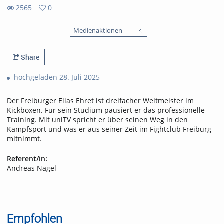
2565
0
0
2565
favorites
Medienaktionen
views
Share
hochgeladen 28. Juli 2025
Der Freiburger Elias Ehret ist dreifacher Weltmeister im
Kickboxen. Für sein Studium pausiert er das professionelle
Training. Mit uniTV spricht er über seinen Weg in den
Kampfsport und was er aus seiner Zeit im Fightclub Freiburg
mitnimmt.
Referent/in:
Andreas Nagel
Empfohlen