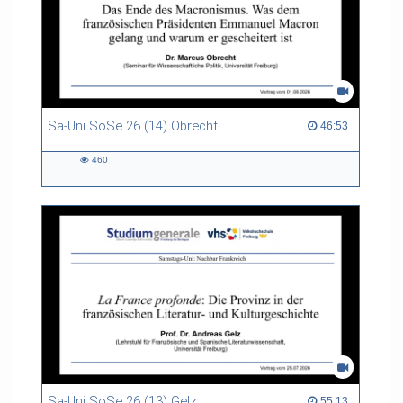
Sa-Uni SoSe 26 (14) Obrecht
46:53 duration
46:53
460
460
views
Sa-Uni SoSe 26 (13) Gelz
55:13 duration
55:13