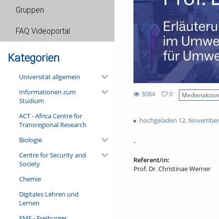
Gruppen
FAQ Videoportal
Kategorien
Universität allgemein
Informationen zum
3084
0
Medienaktio
Studium
0
3084
favorites
ACT - Africa Centre for
views
hochgeladen 12. November
Transregional Research
Biologie
-
Centre for Security and
Referent/in:
Society
Prof. Dr. Christinae Werner
Chemie
Digitales Lehren und
Lernen
FMF - Freiburger