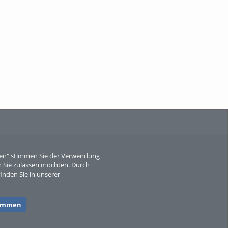
When Particle Physics Gets Hot: A
Journey Throu...
Sperber
eren" stimmen Sie der Verwendung
 Sie zulassen möchten. Durch
inden Sie in unserer
timmen