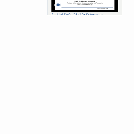
Sa-Uni SoSe 26 (12) Schwarze
Meanings of Forests: A Collaborative
Comparativ...
Als der Wald eine Zukunftsfrage
wurde. Wissen, ...