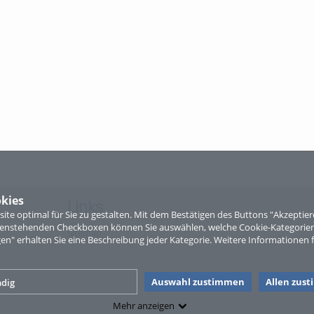
kies
Links
te optimal für Sie zu gestalten. Mit dem Bestätigen des Buttons "Akzepti
ntenstehenden Checkboxen können Sie auswählen, welche Cookie-Kategorien
Sitemap
gen" erhalten Sie eine Beschreibung jeder Kategorie. Weitere Informationen f
Auswahl zustimmen
Allen zus
dig
Mehr anzeigen