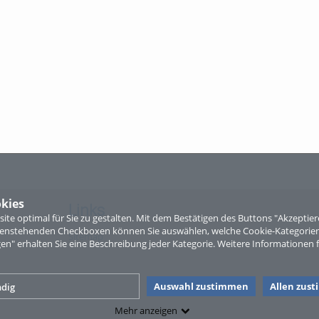
kies
Links
te optimal für Sie zu gestalten. Mit dem Bestätigen des Buttons "Akzepti
ntenstehenden Checkboxen können Sie auswählen, welche Cookie-Kategorien
Sitemap
gen" erhalten Sie eine Beschreibung jeder Kategorie. Weitere Informationen f
Auswahl zustimmen
Allen zus
dig
Mehr anzeigen