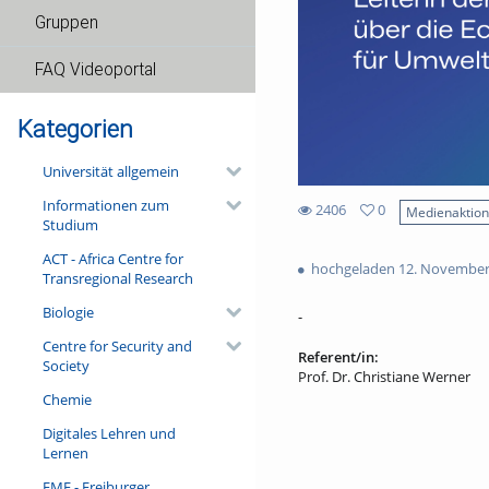
Gruppen
FAQ Videoportal
Kategorien
Universität allgemein
Informationen zum
2406
0
Medienaktio
Studium
0
2406
favorites
ACT - Africa Centre for
views
hochgeladen 12. November
Transregional Research
Biologie
-
Centre for Security and
Referent/in:
Society
Prof. Dr. Christiane Werner
Chemie
Digitales Lehren und
Lernen
FMF - Freiburger