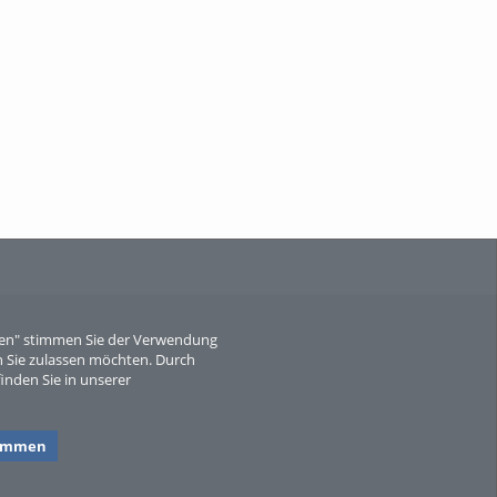
When Particle Physics Gets Hot: A
Journey Throu...
Sperber
eren" stimmen Sie der Verwendung
 Sie zulassen möchten. Durch
inden Sie in unserer
timmen