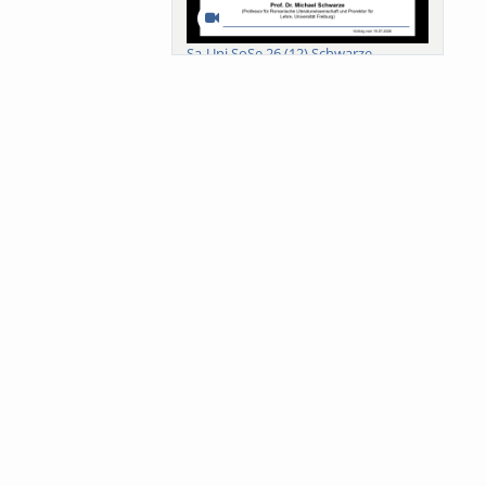
Sa-Uni SoSe 26 (12) Schwarze
Meanings of Forests: A Collaborative
Comparativ...
Als der Wald eine Zukunftsfrage
wurde. Wissen, ...