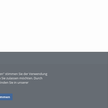
When Particle Physics Gets Hot: A
Journey Throu...
Sperber
eren" stimmen Sie der Verwendung
 Sie zulassen möchten. Durch
inden Sie in unserer
timmen