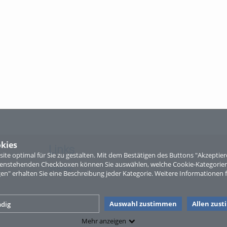
kies
Links
te optimal für Sie zu gestalten. Mit dem Bestätigen des Buttons "Akzepti
ntenstehenden Checkboxen können Sie auswählen, welche Cookie-Kategorien
Sitemap
gen" erhalten Sie eine Beschreibung jeder Kategorie. Weitere Informationen f
Auswahl zustimmen
Allen zus
dig
Mehr anzeigen