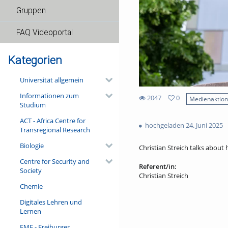
Gruppen
FAQ Videoportal
Kategorien
Universität allgemein
Informationen zum
2047
0
Medienaktio
Studium
0
2047
favorites
ACT - Africa Centre for
views
hochgeladen 24. Juni 2025
Transregional Research
Biologie
Christian Streich talks about 
Centre for Security and
Referent/in:
Society
Christian Streich
Chemie
Digitales Lehren und
Lernen
FMF - Freiburger