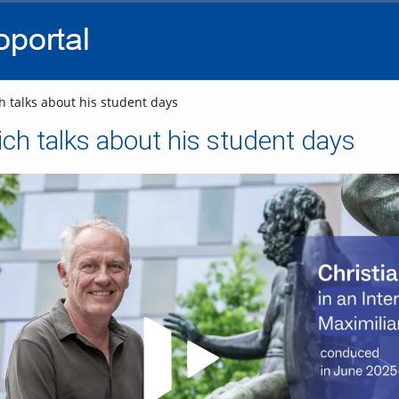
go
go
go
to
to
to
navigation
main
footer
content
h talks about his student days
ich talks about his student days
Video abspielen