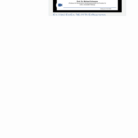
Sa-Uni SoSe 26 (12) Schwarze
Meanings of Forests: A Collaborative
Comparativ...
Als der Wald eine Zukunftsfrage
wurde. Wissen, ...