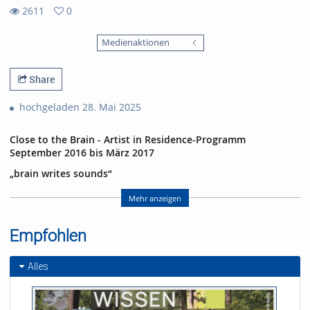
2611
0
0
2611
favorites
Medienaktionen
views
Share
hochgeladen 28. Mai 2025
Close to the Brain - Artist in Residence-Programm
September 2016 bis März 2017
„brain writes sounds“
07.03.2017 im E-Werk Freiburg
mit Harald Kimmig (Geige), Annette Pehnt (Text), Ephraim
Mehr anzeigen
Wegner (Visualisierung und Ton) und Gabriel Pallas
(Versuchsperson)
Empfohlen
Abspann:
Die Performance entstand im Rahmen des
Artist in Residence
-
Alles
Programms des Exzellenzclusters BrainLinks-BrainTools der
Universität Freiburg
Geige: Harald Kimmig