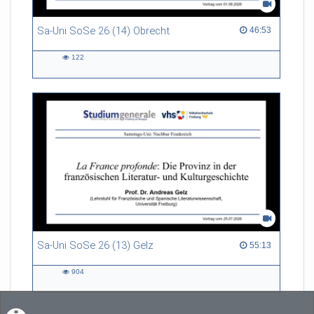
Sa-Uni SoSe 26 (14) Obrecht
46:53 duration
46:53
122
122
views
Sa-Uni SoSe 26 (13) Gelz
55:13 duration
55:13
904
904
views