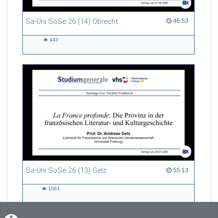
Sa-Uni SoSe 26 (14) Obrecht
46:53 duration
46:53
443
443
views
Sa-Uni SoSe 26 (13) Gelz
55:13 duration
55:13
1061
1061
views