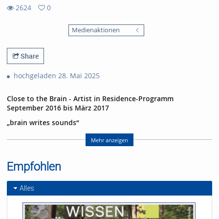
2624
0
0
2624
favorites
Medienaktionen
views
Share
hochgeladen 28. Mai 2025
Close to the Brain - Artist in Residence-Programm
September 2016 bis März 2017
„brain writes sounds“
07.03.2017 im E-Werk Freiburg
mit Harald Kimmig (Geige), Annette Pehnt (Text), Ephraim
Mehr anzeigen
Wegner (Visualisierung und Ton) und Gabriel Pallas
(Versuchsperson)
Empfohlen
Abspann:
Die Performance entstand im Rahmen des
Artist in Residence
-
Alles
Programms des Exzellenzclusters BrainLinks-BrainTools der
Universität Freiburg
Geige: Harald Kimmig