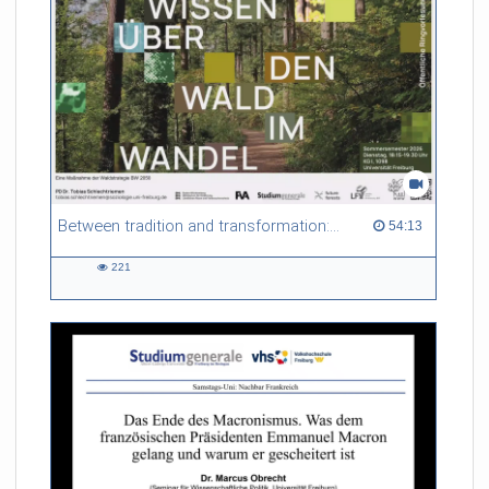
Between tradition and transformation: how owners, advisers and institutions co-create knowledge for resilient forests in Europe
54:13 duration
54:13
221
221
views