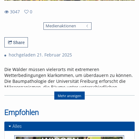
3047
0
0
3047
favorites
Medienaktionen
views
Share
hochgeladen 21. Februar 2025
Die Wälder müssen vielerorts mit extremeren
Wetterbedingungen klarkommen, um überdauern zu können.
Die Baumpathologie der Universität Freiburg erforscht die
Mikroorganismen, die Bäume unter unterschiedlichen
klimatischen Verhältnissen schwächen und damit den
Mehr anzeigen
Stoffkreislauf im Wald stören. Die Erkenntnisse sollen helfen,
bei Neuanpflanzungen eine optimale Auswahl treffen zu
können.
Empfohlen
Referent/in:
Alles
JunProf. Dr. Kathrin
Blumenstein