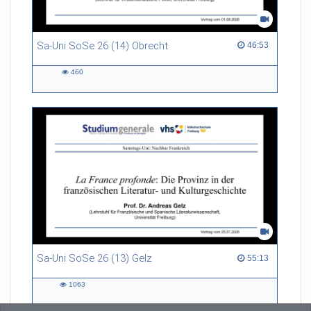
Sa-Uni SoSe 26 (14) Obrecht
46:53 duration
46:53
460
460
views
Sa-Uni SoSe 26 (13) Gelz
55:13 duration
55:13
1063
1063
views