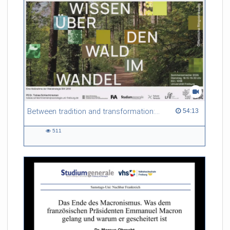
Between tradition and transformation: how owners, advisers and institutions co-create knowledge for resilient forests in Europe
54:13 duration
54:13
511
511
views