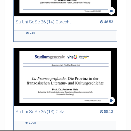
Sa-Uni SoSe 26 (14) Obrecht
46:53 duration
46:53
746
746
views
Sa-Uni SoSe 26 (13) Gelz
55:13 duration
55:13
1098
1098
views