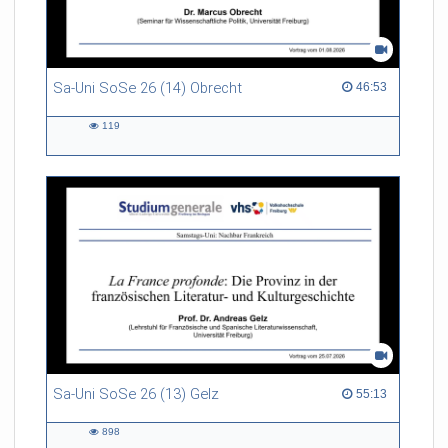
Sa-Uni SoSe 26 (14) Obrecht
46:53 duration
46:53
119
119
views
Sa-Uni SoSe 26 (13) Gelz
55:13 duration
55:13
898
898