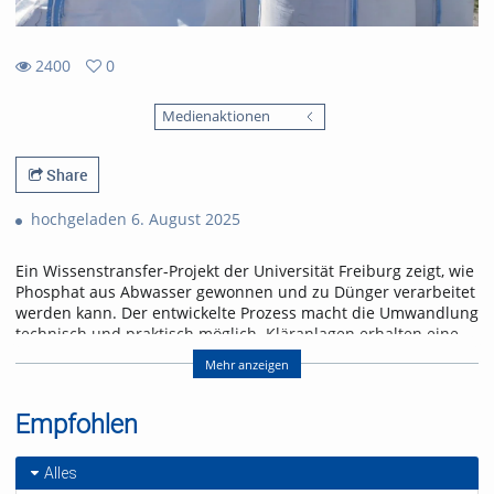
2400
0
0
2400
favorites
Medienaktionen
views
Share
hochgeladen 6. August 2025
Ein Wissenstransfer-Projekt der Universität Freiburg zeigt, wie
Phosphat aus Abwasser gewonnen und zu Dünger verarbeitet
werden kann. Der entwickelte Prozess macht die Umwandlung
technisch und praktisch möglich. Kläranlagen erhalten eine
Lösung, um der gesetzlichen Rückgewinnungspflicht ab 2029
Mehr anzeigen
frühzeitig nachzukommen.
Referent/in:
Empfohlen
Prof. Dr. Philipp Kurz
Dr. Peter Hajek
Alles
Michael Hacker