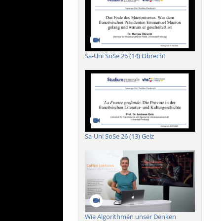
Sa-Uni SoSe 26 (14) Obrecht
Sa-Uni SoSe 26 (13) Gelz
Wie Algorithmen unser Denken