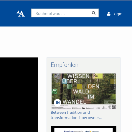
Suche etwas ...
Login
Empfohlen
Between tradition and
transformation: how owner...