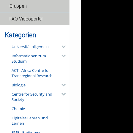
Gruppen
FAQ Videoportal
Kategorien
Universität allgemein
Informationen zum
Studium
ACT - Africa Centre for
Transregional Research
Biologie
Centre for Security and
Society
Chemie
Digitales Lehren und
Lernen
FMF - Freiburger