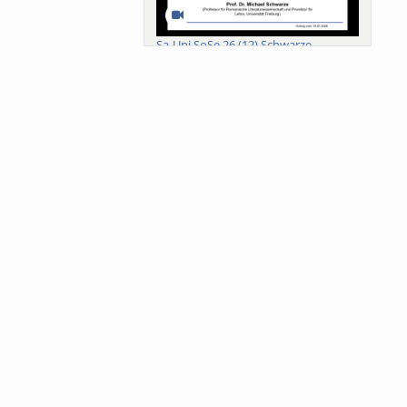
Sa-Uni SoSe 26 (12) Schwarze
Meanings of Forests: A Collaborative
Comparativ...
Als der Wald eine Zukunftsfrage
wurde. Wissen, ...