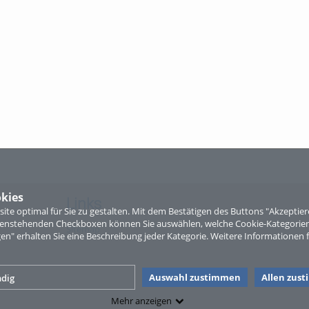
kies
Links
te optimal für Sie zu gestalten. Mit dem Bestätigen des Buttons "Akzepti
ntenstehenden Checkboxen können Sie auswählen, welche Cookie-Kategorien
Sitemap
gen" erhalten Sie eine Beschreibung jeder Kategorie. Weitere Informationen f
Auswahl zustimmen
Allen zus
dig
Mehr anzeigen