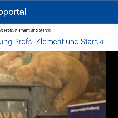
go
go
go
to
to
to
navigation
main
footer
content
ng Profs. Klement und Starski
sung Profs. Klement und Starski