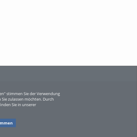
When Particle Physics Gets Hot: A
Journey Throu...
Sperber
eren" stimmen Sie der Verwendung
 Sie zulassen möchten. Durch
inden Sie in unserer
timmen