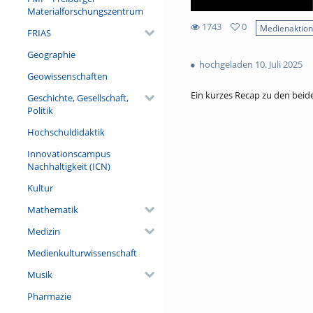
Materialforschungszentrum
1743
0
Medienaktio
FRIAS
0
1743
favorites
Geographie
views
hochgeladen 10. Juli 2025
Geowissenschaften
Ein kurzes Recap zu den beid
Geschichte, Gesellschaft,
Politik
Hochschuldidaktik
Innovationscampus
Nachhaltigkeit (ICN)
Kultur
Mathematik
Medizin
Medienkulturwissenschaft
Musik
Pharmazie