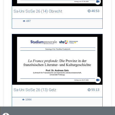
Sa-Uni SoSe 26 (14) Obrecht
46:53 duration
46:53
487
487
views
Sa-Uni SoSe 26 (13) Gelz
55:13 duration
55:13
1064
1064
views