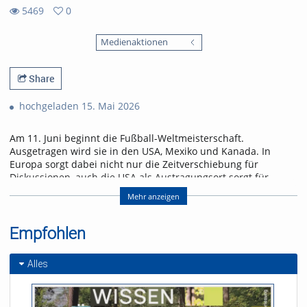
5469
0
0
5469
favorites
Medienaktionen
views
Share
hochgeladen 15. Mai 2026
Am 11. Juni beginnt die Fußball-Weltmeisterschaft.
Ausgetragen wird sie in den USA, Mexiko und Kanada. In
Europa sorgt dabei nicht nur die Zeitverschiebung für
Diskussionen, auch die USA als Austragungsort sorgt für
Gesprächsstoff. Wird dieses Riesen-Turnier ein
Mehr anzeigen
Sommermärchen oder ein Eigentor?
Die WM 2026 steht kurz vorm Anpfiff – wie groß ist die
Empfohlen
Fußballbegeisterung in Freiburg? uniCROSS hat sich
umgehört: Wer schaut, wer boykottiert – und wem ist das
Turnier komplett egal?
Alles