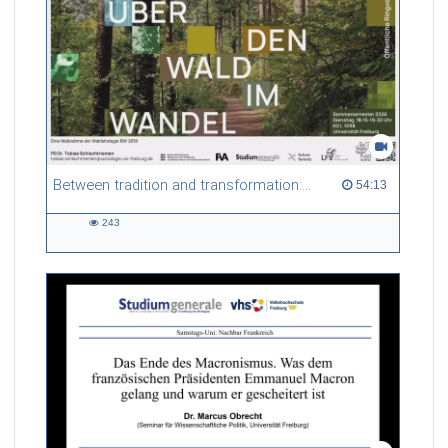
Between tradition and transformation: how owners, advisers and institutions co-create knowledge for resilient forests in Europe
54:13 duration
54:13
243
243
views