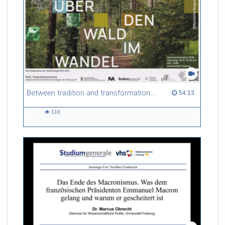
Between tradition and transformation: how owners, advisers and institutions co-create knowledge for resilient forests in Europe
54:13 duration
54:13
110
110
views