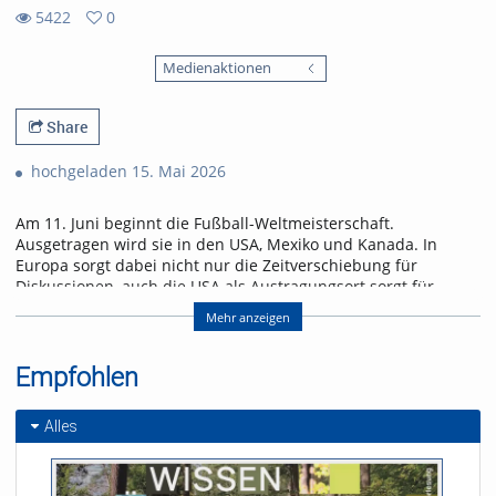
5422
0
0
5422
favorites
Medienaktionen
views
Share
hochgeladen 15. Mai 2026
Am 11. Juni beginnt die Fußball-Weltmeisterschaft.
Ausgetragen wird sie in den USA, Mexiko und Kanada. In
Europa sorgt dabei nicht nur die Zeitverschiebung für
Diskussionen, auch die USA als Austragungsort sorgt für
Gesprächsstoff. Wird dieses Riesen-Turnier ein
Mehr anzeigen
Sommermärchen oder ein Eigentor?
Die WM 2026 steht kurz vorm Anpfiff – wie groß ist die
Empfohlen
Fußballbegeisterung in Freiburg? uniCROSS hat sich
umgehört: Wer schaut, wer boykottiert – und wem ist das
Turnier komplett egal?
Alles