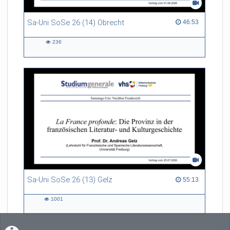
Sa-Uni SoSe 26 (14) Obrecht
46:53 duration
46:53
236
236
views
Sa-Uni SoSe 26 (13) Gelz
55:13 duration
55:13
1001
1001
views