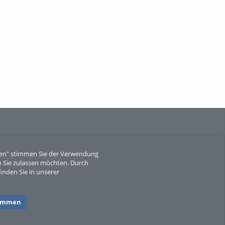
When Particle Physics Gets Hot: A
Journey Throu...
Sperber
eren" stimmen Sie der Verwendung
 Sie zulassen möchten. Durch
inden Sie in unserer
timmen