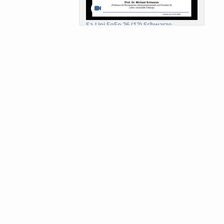
Sa-Uni SoSe 26 (12) Schwarze
Meanings of Forests: A Collaborative
Comparativ...
Als der Wald eine Zukunftsfrage
wurde. Wissen, ...