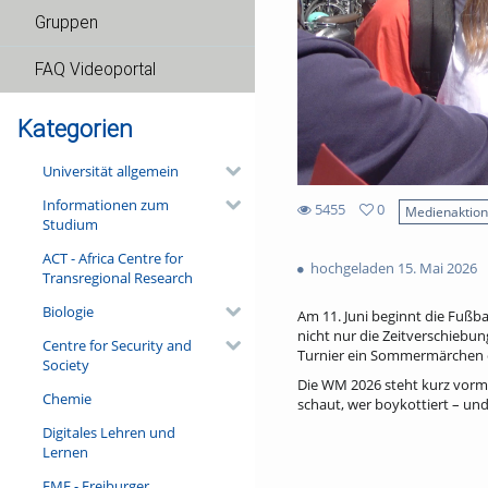
Gruppen
FAQ Videoportal
Kategorien
Universität allgemein
Informationen zum
5455
0
Medienaktio
Studium
0
5455
favorites
ACT - Africa Centre for
views
hochgeladen 15. Mai 2026
Transregional Research
Biologie
Am 11. Juni beginnt die Fußba
nicht nur die Zeitverschiebun
Centre for Security and
Turnier ein Sommermärchen o
Society
Die WM 2026 steht kurz vorm 
Chemie
schaut, wer boykottiert – und
Digitales Lehren und
Lernen
FMF - Freiburger