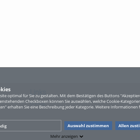
kies
Links
te optimal für Sie zu gestalten. Mit dem Bestätigen des Buttons "Akzepti
ntenstehenden Checkboxen können Sie auswählen, welche Cookie-Kategorien
Sitemap
gen" erhalten Sie eine Beschreibung jeder Kategorie. Weitere Informationen f
Auswahl zustimmen
Allen zus
dig
Mehr anzeigen