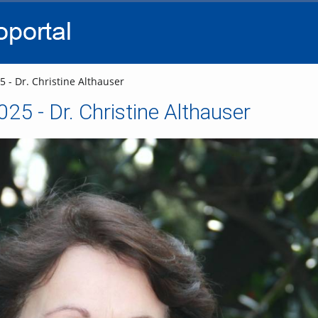
go
go
go
to
to
to
navigation
main
footer
content
 - Dr. Christine Althauser
25 - Dr. Christine Althauser