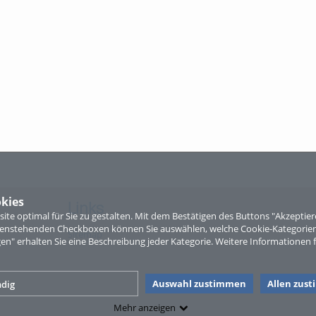
kies
Links
te optimal für Sie zu gestalten. Mit dem Bestätigen des Buttons "Akzepti
ntenstehenden Checkboxen können Sie auswählen, welche Cookie-Kategorien
Sitemap
gen" erhalten Sie eine Beschreibung jeder Kategorie. Weitere Informationen f
Auswahl zustimmen
Allen zus
dig
Mehr anzeigen