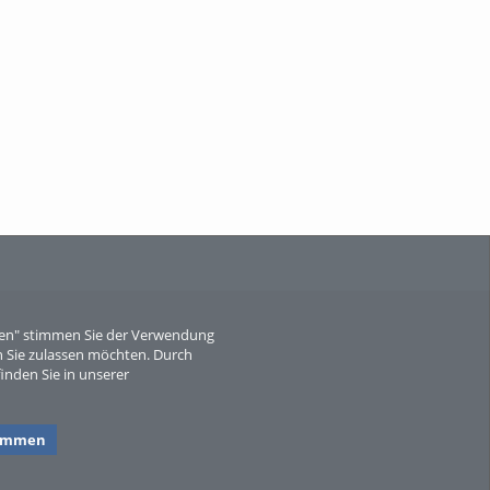
When Particle Physics Gets Hot: A
Journey Throu...
Sperber
eren" stimmen Sie der Verwendung
 Sie zulassen möchten. Durch
inden Sie in unserer
timmen