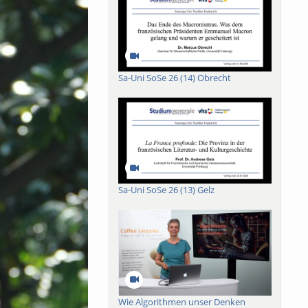
Sa-Uni SoSe 26 (14) Obrecht
Sa-Uni SoSe 26 (13) Gelz
Wie Algorithmen unser Denken