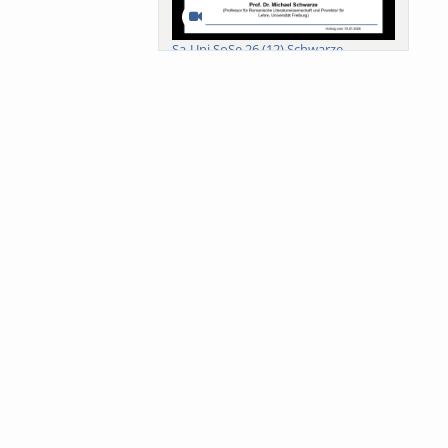
Sa-Uni SoSe 26 (12) Schwarze
Meanings of Forests: A Collaborative
Comparativ...
Als der Wald eine Zukunftsfrage
wurde. Wissen, ...