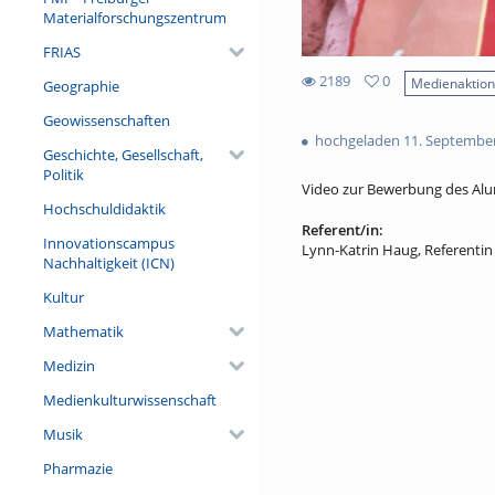
Materialforschungszentrum
FRIAS
2189
0
Medienaktio
Geographie
0
2189
favorites
Geowissenschaften
views
hochgeladen 11. Septembe
Geschichte, Gesellschaft,
Politik
Video zur Bewerbung des Alum
Hochschuldidaktik
Referent/in:
Innovationscampus
Lynn-Katrin Haug, Referentin 
Nachhaltigkeit (ICN)
Kultur
Mathematik
Medizin
Medienkulturwissenschaft
Musik
Pharmazie