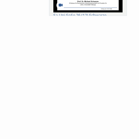
Sa-Uni SoSe 26 (12) Schwarze
Meanings of Forests: A Collaborative
Comparativ...
Als der Wald eine Zukunftsfrage
wurde. Wissen, ...