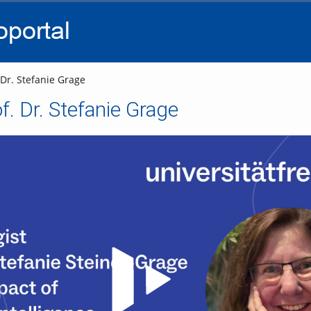
go
go
go
to
to
to
navigation
main
footer
content
 Dr. Stefanie Grage
f. Dr. Stefanie Grage
Video abspielen