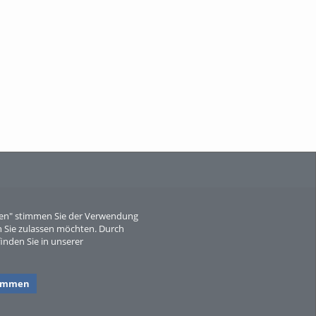
When Particle Physics Gets Hot: A
Journey Throu...
Sperber
eren" stimmen Sie der Verwendung
 Sie zulassen möchten. Durch
inden Sie in unserer
timmen