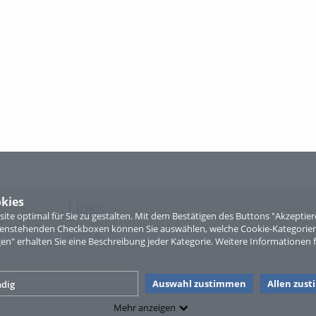
kies
Links
te optimal für Sie zu gestalten. Mit dem Bestätigen des Buttons "Akzepti
ntenstehenden Checkboxen können Sie auswählen, welche Cookie-Kategorien
Sitemap
gen" erhalten Sie eine Beschreibung jeder Kategorie. Weitere Informationen f
Auswahl zustimmen
Allen zus
dig
Mehr anzeigen