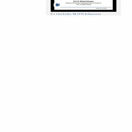
Sa-Uni SoSe 26 (12) Schwarze
Meanings of Forests: A Collaborative
Comparativ...
Als der Wald eine Zukunftsfrage
wurde. Wissen, ...