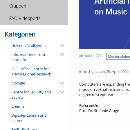
Gruppen
FAQ Videoportal
Kategorien
Universität allgemein
Informationen zum
3003
0
Medienaktio
Studium
0
3003
favorites
ACT - Africa Centre for
views
hochgeladen 29. April 2026
Transregional Research
Biologie
Computers are expanding the 
music on virtual instruments. 
Centre for Security and
degree of scepticism.
Society
Referent/in:
Chemie
Prof. Dr. Stefanie Grage
Digitales Lehren und
Lernen
FMF - Freiburger