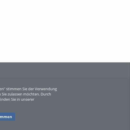
When Particle Physics Gets Hot: A
Journey Throu...
Sperber
eren" stimmen Sie der Verwendung
 Sie zulassen möchten. Durch
inden Sie in unserer
timmen