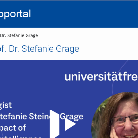
go
go
go
to
to
to
navigation
main
footer
content
 Dr. Stefanie Grage
f. Dr. Stefanie Grage
Video abspielen