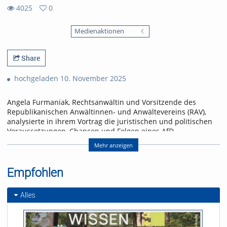
4025
0
0
4025
favorites
Medienaktionen
views
Share
hochgeladen 10. November 2025
Angela Furmaniak, Rechtsanwältin und Vorsitzende des
Republikanischen Anwältinnen- und Anwältevereins (RAV),
analysierte in ihrem Vortrag die juristischen und politischen
Voraussetzungen, Chancen und Folgen eines AfD-
Verbotsverfahrens.
Mehr anzeigen
Im Anschluss diskutierten die Freiburger
Bundestagsabgeordneten Chantal Kopf (Bündnis 90/Die
Empfohlen
Grünen) und Vinzenz Glaser (Die Linke) und die
Kommunalpolitiker*innen Viviane Sigg (SPD) und Katrin Kern
(CDU) über ein mögliches Parteiverbot. Organisiert wurde die
Alles
Veranstaltung vom Freiburger Appell und dem Arbeitskreis
kritischer Jurist_innen (akj).