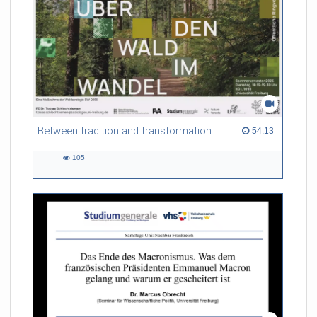
Referent/in:
Andreas Nagel
Between tradition and transformation: how owners, advisers and institutions co-create knowledge for resilient forests in Europe
54:13 duration
54:13
105
105
views