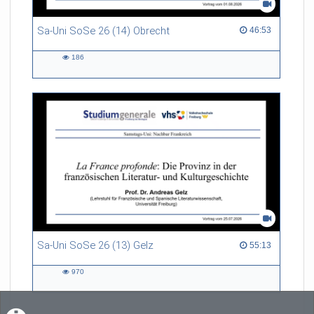
Sa-Uni SoSe 26 (14) Obrecht
46:53 duration
46:53
186
186
views
Sa-Uni SoSe 26 (13) Gelz
55:13 duration
55:13
970
970
views