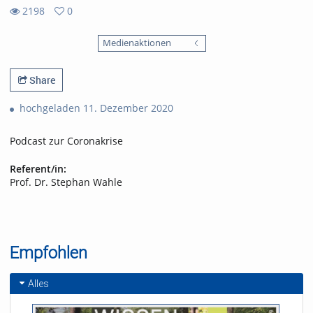
2198
0
0
2198
favorites
Medienaktionen
views
Share
hochgeladen 11. Dezember 2020
Podcast zur Coronakrise
Referent/in:
Prof. Dr. Stephan Wahle
Empfohlen
Alles