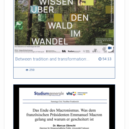
Between tradition and transformation: how owners, advisers and institutions co-create knowledge for resilient forests in Europe
54:13 duration
54:13
259
259
views