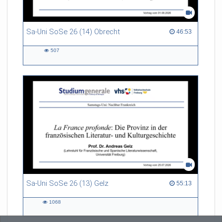
Sa-Uni SoSe 26 (14) Obrecht
46:53 duration
46:53
507
507
views
Sa-Uni SoSe 26 (13) Gelz
55:13 duration
55:13
1068
1068
views