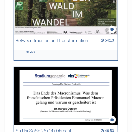
Between tradition and transformation: how owners, advisers and institutions co-create knowledge for resilient forests in Europe
54:13 duration
54:13
203
203
views
Sa-Uni SoSe 26 (14) Obrecht
46:53 duration
46:53