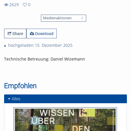
2629
0
0
2629
favorites
Medienaktionen
views
Share
Download
hochgeladen 15. Dezember 2025
Technische Betreuung: Daniel Wizemann
Empfohlen
Alles