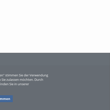
When Particle Physics Gets Hot: A
Journey Throu...
Sperber
eren" stimmen Sie der Verwendung
 Sie zulassen möchten. Durch
inden Sie in unserer
timmen