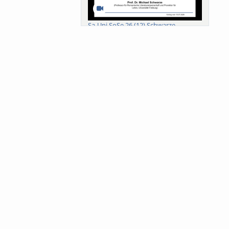
Sa-Uni SoSe 26 (12) Schwarze
Meanings of Forests: A Collaborative
Comparativ...
Als der Wald eine Zukunftsfrage
wurde. Wissen, ...