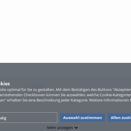
kies
Links
te optimal für Sie zu gestalten. Mit dem Bestätigen des Buttons "Akzepti
ntenstehenden Checkboxen können Sie auswählen, welche Cookie-Kategorien
Sitemap
gen" erhalten Sie eine Beschreibung jeder Kategorie. Weitere Informationen f
Auswahl zustimmen
Allen zus
dig
Mehr anzeigen