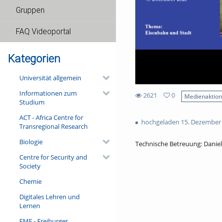
Gruppen
FAQ Videoportal
Kategorien
Universität allgemein
Informationen zum
2621
0
Medienaktio
Studium
0
2621
favorites
ACT - Africa Centre for
views
hochgeladen 15. Dezember
Transregional Research
Biologie
Technische Betreuung: Dani
Centre for Security and
Society
Chemie
Digitales Lehren und
Lernen
FMF - Freiburger