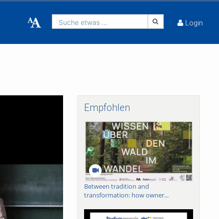
Suche etwas ...
Login
Empfohlen
Between tradition and
transformation: how owner...