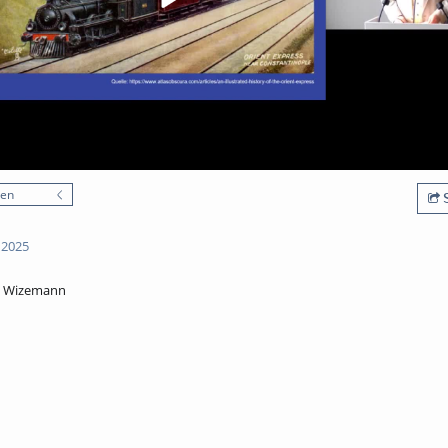
nen
S
 2025
el Wizemann