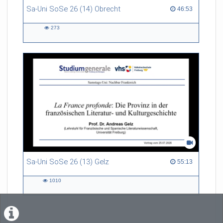
Sa-Uni SoSe 26 (14) Obrecht
46:53 duration
46:53
273
273
views
Sa-Uni SoSe 26 (13) Gelz
55:13 duration
55:13
1010
1010
views