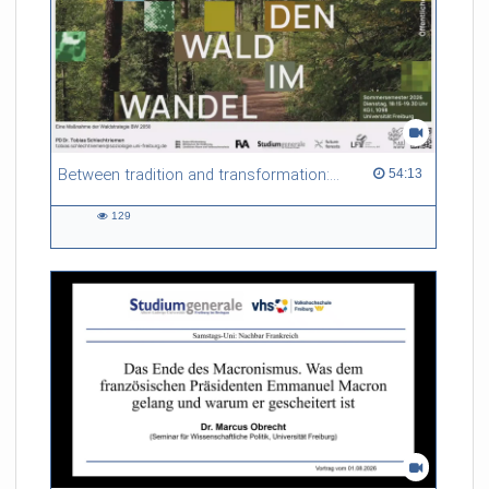
Between tradition and transformation: how owners, advisers and institutions co-create knowledge for resilient forests in Europe
54:13 duration
54:13
129
129
views