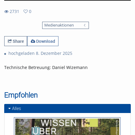
2731
0
0
2731
favorites
Medienaktionen
views
Share
Download
hochgeladen 8. Dezember 2025
Technische Betreuung: Daniel Wizemann
Empfohlen
Alles