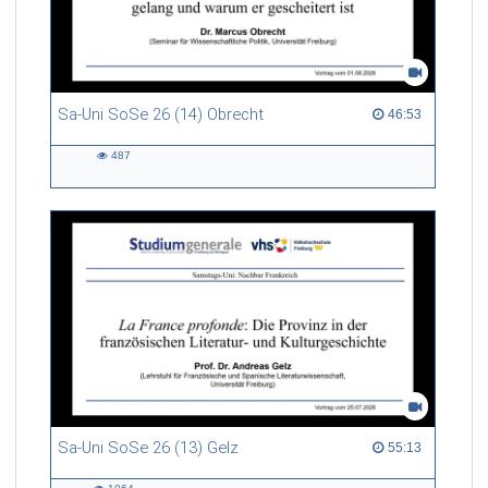
Sa-Uni SoSe 26 (14) Obrecht
46:53 duration
46:53
487
487
views
Sa-Uni SoSe 26 (13) Gelz
55:13 duration
55:13