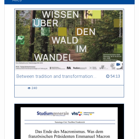
Between tradition and transformation: how owners, advisers and institutions co-create knowledge for resilient forests in Europe
54:13 duration
54:13
240
240
views