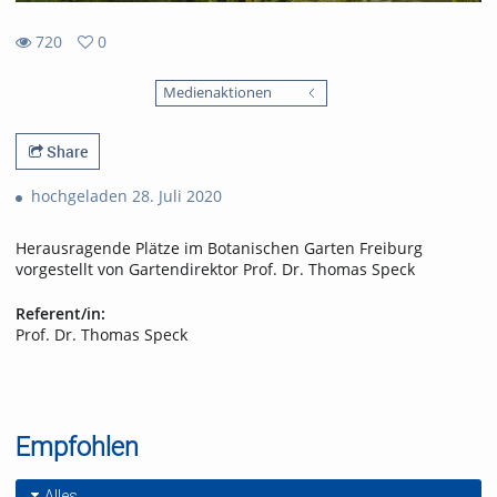
720
0
0
720
favorites
Medienaktionen
views
Share
hochgeladen 28. Juli 2020
Herausragende Plätze im Botanischen Garten Freiburg
vorgestellt von Gartendirektor Prof. Dr. Thomas Speck
Referent/in:
Prof. Dr. Thomas Speck
Empfohlen
Alles