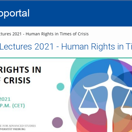
go
go
go
to
to
to
navigation
main
footer
content
tures 2021 - Human Rights in Times of Crisis
ectures 2021 - Human Rights in Ti