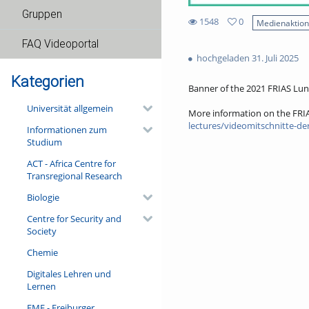
Gruppen
1548
0
Medienaktio
0
1548
FAQ Videoportal
favorites
views
hochgeladen 31. Juli 2025
Kategorien
Banner of the 2021 FRIAS Lun
Universität allgemein
More information on the FRI
lectures/videomitschnitte-der
Informationen zum
Studium
ACT - Africa Centre for
Transregional Research
Biologie
Centre for Security and
Society
Chemie
Digitales Lehren und
Lernen
FMF - Freiburger