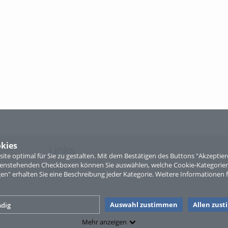
kies
Links
te optimal für Sie zu gestalten. Mit dem Bestätigen des Buttons "Akzepti
ntenstehenden Checkboxen können Sie auswählen, welche Cookie-Kategorien
Sitemap
gen" erhalten Sie eine Beschreibung jeder Kategorie. Weitere Informationen f
Auswahl zustimmen
Allen zus
dig
Mehr anzeigen