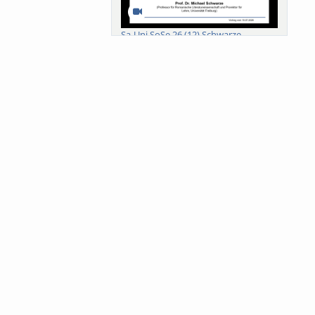
Sa-Uni SoSe 26 (12) Schwarze
Meanings of Forests: A Collaborative
Comparativ...
Als der Wald eine Zukunftsfrage
wurde. Wissen, ...