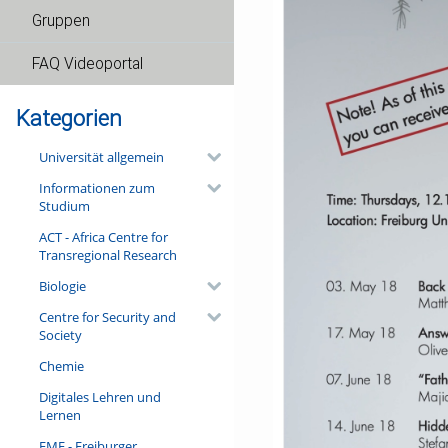
Gruppen
FAQ Videoportal
Kategorien
Universität allgemein
Informationen zum
Studium
ACT - Africa Centre for
Transregional Research
Biologie
Centre for Security and
Society
Chemie
Digitales Lehren und
Lernen
FMF - Freiburger