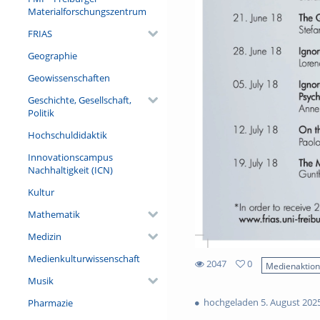
Materialforschungszentrum
FRIAS
Geographie
Geowissenschaften
Geschichte, Gesellschaft,
Politik
Hochschuldidaktik
Innovationscampus
Nachhaltigkeit (ICN)
Kultur
Mathematik
Medizin
Medienkulturwissenschaft
2047
0
Medienaktio
0
Musik
2047
favorites
views
hochgeladen 5. August 202
Pharmazie