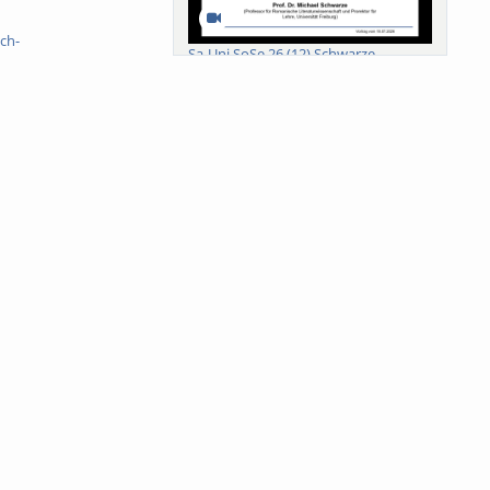
ch-
Sa-Uni SoSe 26 (12) Schwarze
Meanings of Forests: A Collaborative
Comparativ...
Als der Wald eine Zukunftsfrage
wurde. Wissen, ...