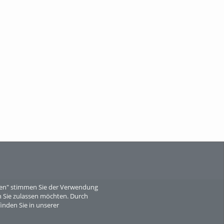
When Particle Physics Gets Hot: A
Journey Throu...
Sperber
eren" stimmen Sie der Verwendung
 Sie zulassen möchten. Durch
inden Sie in unserer