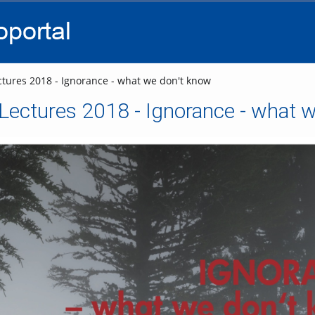
go
go
go
to
to
to
navigation
main
footer
content
tures 2018 - Ignorance - what we don't know
Lectures 2018 - Ignorance - what 