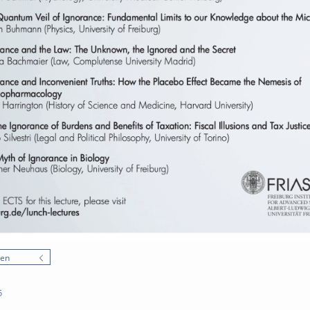
nen
5