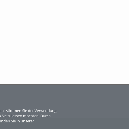
When Particle Physics Gets Hot: A
Journey Throu...
Sperber
eren" stimmen Sie der Verwendung
 Sie zulassen möchten. Durch
inden Sie in unserer