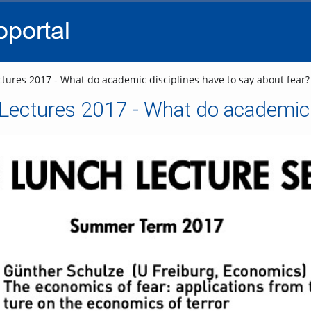
go
go
go
to
to
to
navigation
main
footer
content
tures 2017 - What do academic disciplines have to say about fear?
ectures 2017 - What do academic d