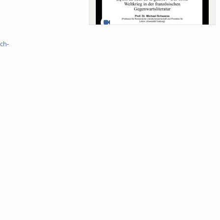
Sa-Uni SoSe 26 (12) Schwarze
ch-
Meanings of Forests: A Collaborative
Comparativ...
Als der Wald eine Zukunftsfrage
wurde. Wissen, ...