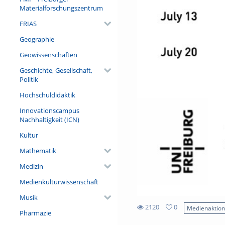
Materialforschungszentrum
FRIAS
Geographie
Geowissenschaften
Geschichte, Gesellschaft,
Politik
Hochschuldidaktik
Innovationscampus
Nachhaltigkeit (ICN)
Kultur
Mathematik
Medizin
Medienkulturwissenschaft
Musik
2120
0
Medienaktio
Pharmazie
0
2120
favorites