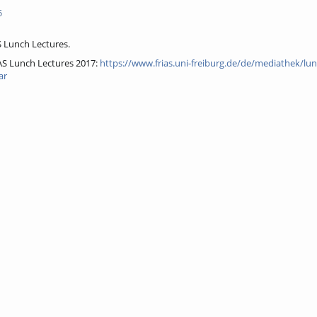
5
 Lunch Lectures.
AS Lunch Lectures 2017:
https://www.frias.uni-freiburg.de/de/mediathek/lun
ar