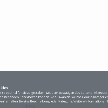
kies
te optimal für Sie zu gestalten. Mit dem Bestätigen des Buttons "Akzepti
ntenstehenden Checkboxen können Sie auswählen, welche Cookie-Kategorien
gen" erhalten Sie eine Beschreibung jeder Kategorie. Weitere Informationen f
Links