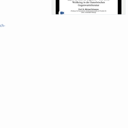
Sa-Uni SoSe 26 (12) Schwarze
ch-
Meanings of Forests: A Collaborative
Comparativ...
Als der Wald eine Zukunftsfrage
wurde. Wissen, ...