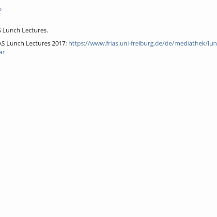
5
 Lunch Lectures.
AS Lunch Lectures 2017:
https://www.frias.uni-freiburg.de/de/mediathek/lun
ar