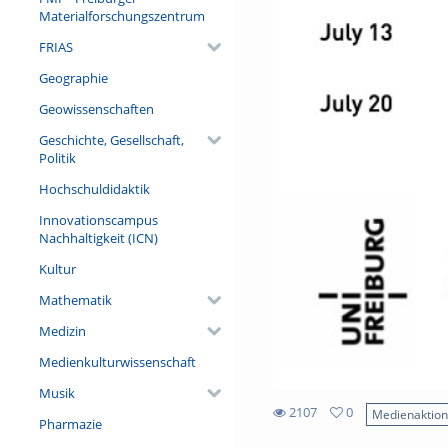
Materialforschungszentrum
FRIAS
Geographie
Geowissenschaften
Geschichte, Gesellschaft,
Politik
Hochschuldidaktik
Innovationscampus
Nachhaltigkeit (ICN)
Kultur
Mathematik
Medizin
Medienkulturwissenschaft
Musik
2107
0
Medienaktio
Pharmazie
0
2107
favorites