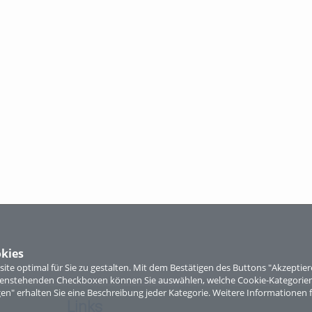
kies
te optimal für Sie zu gestalten. Mit dem Bestätigen des Buttons "Akzepti
ntenstehenden Checkboxen können Sie auswählen, welche Cookie-Kategorien
gen" erhalten Sie eine Beschreibung jeder Kategorie. Weitere Informationen f
Links