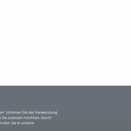
When Particle Physics Gets Hot: A
Journey Throu...
Sperber
eren" stimmen Sie der Verwendung
 Sie zulassen möchten. Durch
inden Sie in unserer