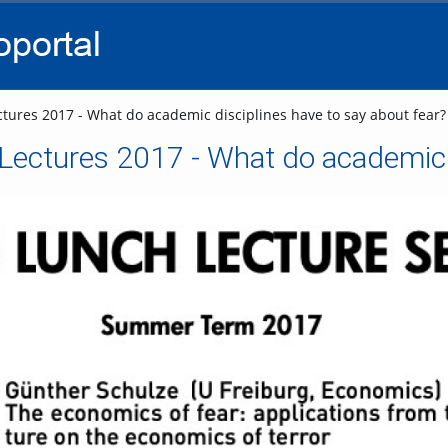
go
go
go
to
to
to
navigation
main
footer
content
tures 2017 - What do academic disciplines have to say about fear?
ectures 2017 - What do academic d