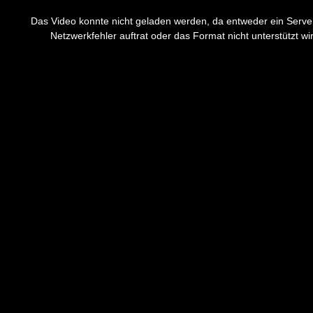
This
is
a
Das Video konnte nicht geladen werden, da entweder ein Serve
modal
window.
Netzwerkfehler auftrat oder das Format nicht unterstützt wi