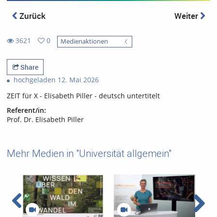
Zurück
Weiter
3621
0
Medienaktionen
0
3621
favorites
views
Share
hochgeladen 12. Mai 2026
ZEIT für X - Elisabeth Piller - deutsch untertitelt
Referent/in:
Prof. Dr. Elisabeth Piller
Mehr Medien in "Universität allgemein"