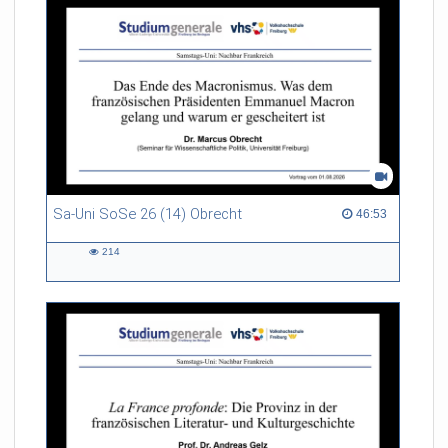
Sa-Uni SoSe 26 (14) Obrecht
46:53 duration
46:53
214
214
views