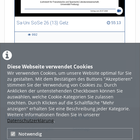
Sa-Uni SoSe 26 (13) Gelz
55:13 duration
55:13
992
992
views
Diese Webseite verwendet Cookies
LADE MEHR
Wir verwenden Cookies, um unsere Website optimal für Sie
zu gestalten. Mit dem Bestätigen des Buttons "Akzeptieren"
Featured
stimmen Sie der Verwendung von Cookies zu. Durch
Anklicken der untenstehenden Checkboxen können Sie
Beliebtheit
auswählen, welche Cookie-Kategorien Sie zulassen
möchten. Durch Klicken auf die Schaltfläche "Mehr
anzeigen" erhalten Sie eine Beschreibung jeder Kategorie.
Weitere Informationen finden Sie in unserer
Legal Info
Links
Datenschutzerklärung
.
Nutzungsbedingungen
Sitemap
Notwendig
Datenschutzerklärung