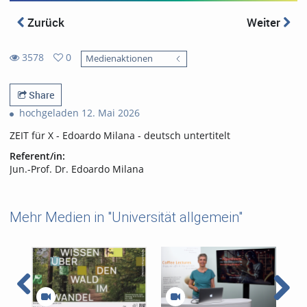
Zurück
Weiter
3578
0
Medienaktionen
0
3578
favorites
views
Share
hochgeladen 12. Mai 2026
ZEIT für X - Edoardo Milana - deutsch untertitelt
Referent/in:
Jun.-Prof. Dr. Edoardo Milana
Mehr Medien in "Universität allgemein"