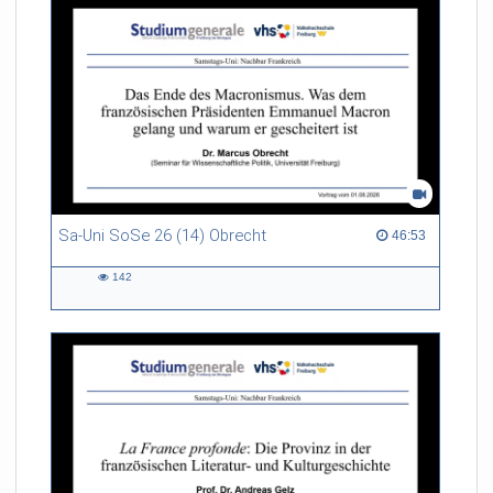
Sa-Uni SoSe 26 (14) Obrecht
46:53 duration
46:53
142
142
views