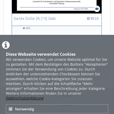
Sa-Uni SoSe 26 (13) Gelz
55:13 duration
55:13
921
921
views
Diese Webseite verwendet Cookies
LADE MEHR
Wir verwenden Cookies, um unsere Website optimal für Sie
zu gestalten. Mit dem Bestätigen des Buttons "Akzeptieren"
Featured
stimmen Sie der Verwendung von Cookies zu. Durch
Anklicken der untenstehenden Checkboxen können Sie
Beliebtheit
auswählen, welche Cookie-Kategorien Sie zulassen
möchten. Durch Klicken auf die Schaltfläche "Mehr
anzeigen" erhalten Sie eine Beschreibung jeder Kategorie.
Weitere Informationen finden Sie in unserer
Legal Info
Links
Datenschutzerklärung
.
Nutzungsbedingungen
Sitemap
Notwendig
Datenschutzerklärung