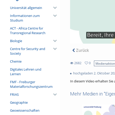
Universität allgemein
Informationen zum
Studium
ACT - Africa Centre for
Transregional Research
Biologie
Centre for Security and
Zurück
Society
Chemie
2682
0
Medienaktio
0
Digitales Lehren und
2682
favorites
hochgeladen 2. Oktober 20
Lernen
views
In diesem Video erhalten Sie
FMF - Freiburger
Materialforschungszentrum
Mehr Medien in "Eige
FRIAS
Geographie
Geowissenschaften