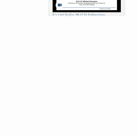
Sa-Uni SoSe 26 (12) Schwarze
Meanings of Forests: A Collaborative
Comparativ...
Als der Wald eine Zukunftsfrage
wurde. Wissen, ...