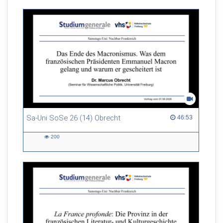
Sa-Uni SoSe 26 (14) Obrecht
46:53 duration
46:53
200
200
views