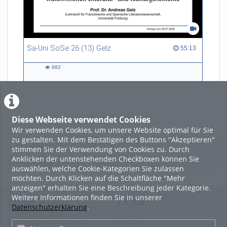
Sa-Uni SoSe 26 (13) Gelz
55:13 duration
55:13
982
982
views
Diese Webseite verwendet Cookies
LADE MEHR
Wir verwenden Cookies, um unsere Website optimal für Sie
zu gestalten. Mit dem Bestätigen des Buttons "Akzeptieren"
Featured
stimmen Sie der Verwendung von Cookies zu. Durch
Anklicken der untenstehenden Checkboxen können Sie
Beliebtheit
auswählen, welche Cookie-Kategorien Sie zulassen
möchten. Durch Klicken auf die Schaltfläche "Mehr
anzeigen" erhalten Sie eine Beschreibung jeder Kategorie.
Weitere Informationen finden Sie in unserer
Legal Info
Links
Datenschutzerklärung
.
Nutzungsbedingungen
Sitemap