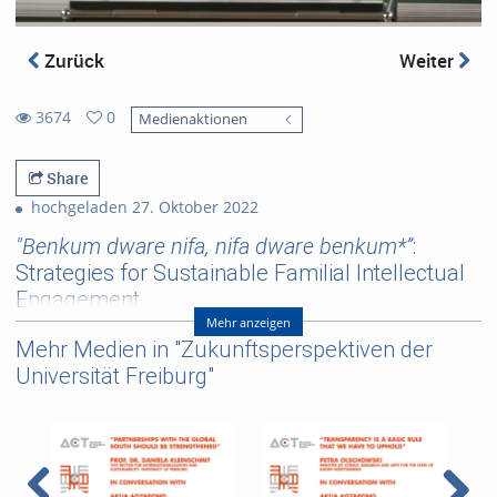
Zurück
Weiter
3674
0
Medienaktionen
0
3674
favorites
views
Share
hochgeladen 27. Oktober 2022
"Benkum dware nifa, nifa dware benkum*”
:
Strategies for Sustainable Familial Intellectual
Engagement
Mehr anzeigen
*Akan proverb: lit. the left (hand) washes the right; the right
Mehr Medien in "Zukunftsperspektiven der
(hand) washes the left hand.
Universität Freiburg"
Keynote von Prof. Dr. Akosua Adomako Ampofo (University of
Ghana) zur VAD Konferenz 2022 in Freiburg.
Referent/in:
Prof. Dr. Akosua Adomako
Ampofo