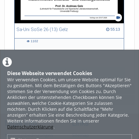
Sa-Uni SoSe 26 (13) Gelz
55:13 duration
55:13
1102
1102
views
Diese Webseite verwendet Cookies
LADE MEHR
Wir verwenden Cookies, um unsere Website optimal für Sie
zu gestalten. Mit dem Bestätigen des Buttons "Akzeptieren"
Featured
stimmen Sie der Verwendung von Cookies zu. Durch
Anklicken der untenstehenden Checkboxen können Sie
Beliebtheit
auswählen, welche Cookie-Kategorien Sie zulassen
möchten. Durch Klicken auf die Schaltfläche "Mehr
anzeigen" erhalten Sie eine Beschreibung jeder Kategorie.
Weitere Informationen finden Sie in unserer
Legal Info
Links
Datenschutzerklärung
.
Nutzungsbedingungen
Sitemap