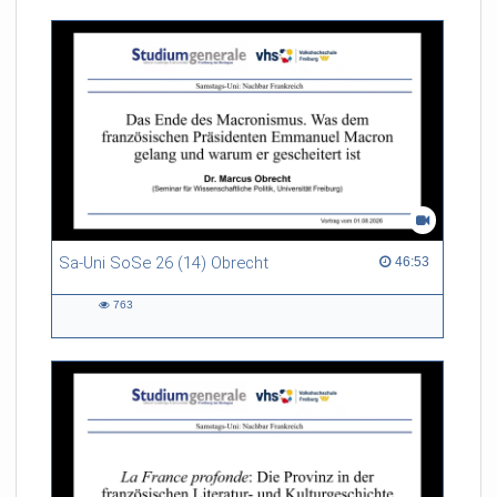
Sa-Uni SoSe 26 (14) Obrecht
46:53 duration
46:53
763
763
views