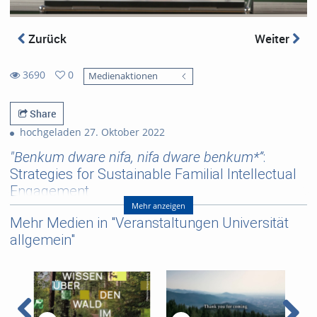
Zurück
Weiter
3690
0
Medienaktionen
0
3690
favorites
views
Share
hochgeladen 27. Oktober 2022
"Benkum dware nifa, nifa dware benkum*”
:
Strategies for Sustainable Familial Intellectual
Engagement
Mehr anzeigen
*Akan proverb: lit. the left (hand) washes the right; the right
Mehr Medien in "Veranstaltungen Universität
(hand) washes the left hand.
allgemein"
Keynote von Prof. Dr. Akosua Adomako Ampofo (University of
Ghana) zur VAD Konferenz 2022 in Freiburg.
Referent/in:
Prof. Dr. Akosua Adomako
Ampofo