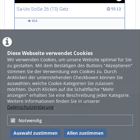
Sa-Uni SoSe 26 (13) Gelz
55:13 duration
55:13
904
904
views
Diese Webseite verwendet Cookies
LADE MEHR
Wir verwenden Cookies, um unsere Website optimal für Sie
zu gestalten. Mit dem Bestätigen des Buttons "Akzeptieren"
Featured
stimmen Sie der Verwendung von Cookies zu. Durch
Anklicken der untenstehenden Checkboxen können Sie
Beliebtheit
auswählen, welche Cookie-Kategorien Sie zulassen
möchten. Durch Klicken auf die Schaltfläche "Mehr
anzeigen" erhalten Sie eine Beschreibung jeder Kategorie.
Weitere Informationen finden Sie in unserer
Legal Info
Links
Datenschutzerklärung
.
Nutzungsbedingungen
Sitemap
Notwendig
Datenschutzerklärung
Auswahl zustimmen
Allen zustimmen
Imprint