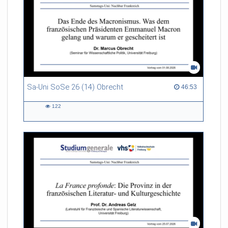
Sa-Uni SoSe 26 (14) Obrecht
46:53 duration
46:53
122
122
views