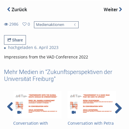
Zurück
Weiter
2986
0
Medienaktionen
0
2986
favorites
views
Share
hochgeladen 6. April 2023
Impressions from the VAD Conference 2022
Mehr Medien in "Zukunftsperspektiven der
Universität Freiburg"
Conversation with
Conversation with Petra
Con
Daniela Kleinschmit -
Olschowski, Baden-
Leh