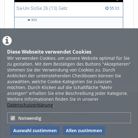
Sa-Uni SoSe 26 (13) Gelz
55:13 duration
55:13
920
920
views
Diese Webseite verwendet Cookies
LADE MEHR
Wir verwenden Cookies, um unsere Website optimal für Sie
zu gestalten. Mit dem Bestätigen des Buttons "Akzeptieren"
Featured
stimmen Sie der Verwendung von Cookies zu. Durch
Anklicken der untenstehenden Checkboxen können Sie
Beliebtheit
auswählen, welche Cookie-Kategorien Sie zulassen
möchten. Durch Klicken auf die Schaltfläche "Mehr
anzeigen" erhalten Sie eine Beschreibung jeder Kategorie.
Weitere Informationen finden Sie in unserer
Legal Info
Links
Datenschutzerklärung
.
Nutzungsbedingungen
Sitemap
Notwendig
Datenschutzerklärung
Auswahl zustimmen
Allen zustimmen
Imprint