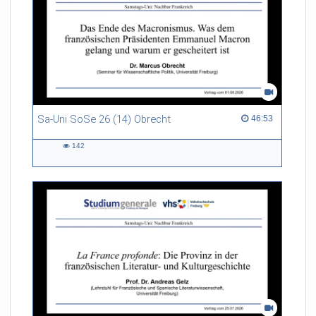
Sa-Uni SoSe 26 (14) Obrecht
46:53 duration
46:53
142
142
views