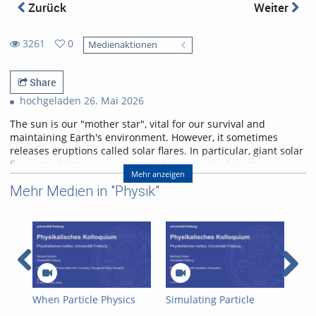
Zurück
Weiter
3261
0
Medienaktionen
0
3261
favorites
views
Share
hochgeladen 26. Mai 2026
The sun is our "mother star", vital for our survival and
maintaining Earth's environment. However, it sometimes
releases eruptions called solar flares. In particular, giant solar
flares can trigger space storms that severely disrupt
Mehr anzeigen
power, communication, and navigation systems, threatening
Mehr Medien in "Physik"
modern society. This lecture will explain the basic
mechanisms of giant solar flares and their social impact,
and will introduce cutting-edge research in space weather
forecasting to help protect us from space storms.
Referent/in:
Kanya Kusano
When Particle Physics
Simulating Particle
Mod
Gets Hot: A Journey
Physics with Quantum
and