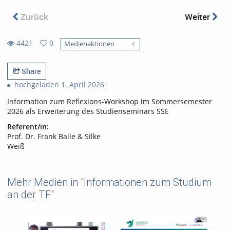
Zurück
Weiter
4421
0
Medienaktionen
0
4421
favorites
views
Share
hochgeladen 1. April 2026
Information zum Reflexions-Workshop im Sommersemester
2026 als Erweiterung des Studienseminars SSE
Referent/in:
Prof. Dr. Frank Balle & Silke
Weiß
Mehr Medien in "Informationen zum Studium
an der TF"