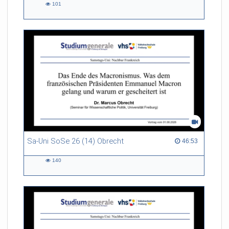
101
101
views
Sa-Uni SoSe 26 (14) Obrecht
46:53 duration
46:53
140
140
views