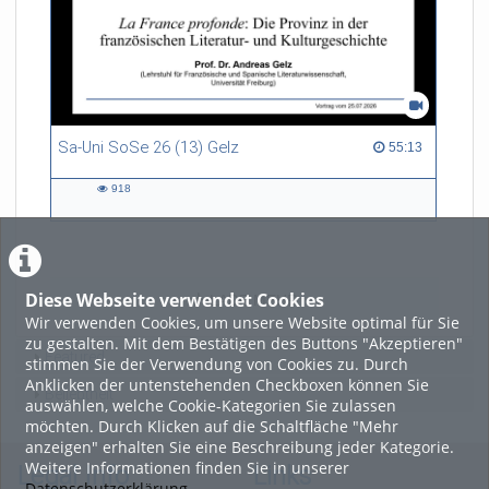
Sa-Uni SoSe 26 (13) Gelz
55:13 duration
55:13
918
918
views
Diese Webseite verwendet Cookies
LADE MEHR
Wir verwenden Cookies, um unsere Website optimal für Sie
zu gestalten. Mit dem Bestätigen des Buttons "Akzeptieren"
Featured
stimmen Sie der Verwendung von Cookies zu. Durch
Anklicken der untenstehenden Checkboxen können Sie
Beliebtheit
auswählen, welche Cookie-Kategorien Sie zulassen
möchten. Durch Klicken auf die Schaltfläche "Mehr
anzeigen" erhalten Sie eine Beschreibung jeder Kategorie.
Weitere Informationen finden Sie in unserer
Legal Info
Links
Datenschutzerklärung
.