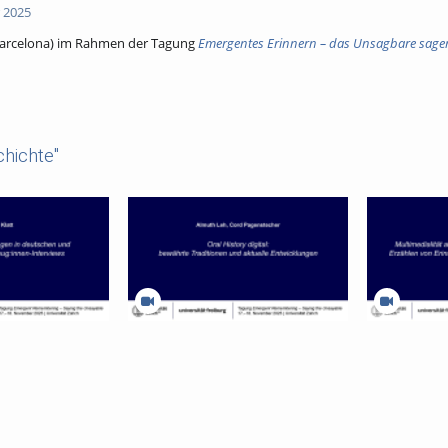
 2025
Barcelona) im Rahmen der Tagung
Emergentes Erinnern – das Unsagbare sage
hichte"
erungen in
Oral History digital: bewährte
Multimedialitä
nzösischen
Traditionen und aktuelle
enactment be
erviews
Entwicklungen
Erinnerung: 
Amat Piniella