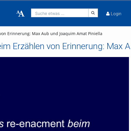
Suche etwas ...
Login
 von Erinnerung: Max Aub und Joaquim Amat Piniella
beim Erzählen von Erinnerung: Max 
o abspielen