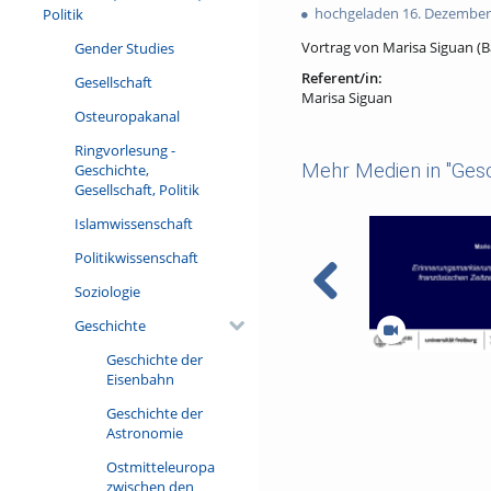
favorites
hochgeladen 16. Dezember
Politik
views
Vortrag von Marisa Siguan (
Gender Studies
Referent/in:
Gesellschaft
Marisa Siguan
Osteuropakanal
Ringvorlesung -
Mehr Medien in "Gesc
Geschichte,
Gesellschaft, Politik
Islamwissenschaft
Politikwissenschaft
Soziologie
Geschichte
Geschichte der
Erinnerungsmarki
Eisenbahn
deutschen und fra
Zeitzeug:innen-Int
Geschichte der
Astronomie
Ostmitteleuropa
zwischen den