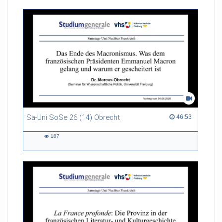
Sa-Uni SoSe 26 (14) Obrecht
46:53 duration
46:53
187
187
views