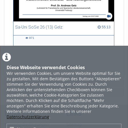
Sa-Uni SoSe 26 (13) Gelz
55:13 duration
55:13
971
971
views
Diese Webseite verwendet Cookies
LADE MEHR
Wir verwenden Cookies, um unsere Website optimal für Sie
zu gestalten. Mit dem Bestätigen des Buttons "Akzeptieren"
Featured
stimmen Sie der Verwendung von Cookies zu. Durch
Anklicken der untenstehenden Checkboxen können Sie
Beliebtheit
auswählen, welche Cookie-Kategorien Sie zulassen
möchten. Durch Klicken auf die Schaltfläche "Mehr
anzeigen" erhalten Sie eine Beschreibung jeder Kategorie.
Weitere Informationen finden Sie in unserer
Legal Info
Links
Datenschutzerklärung
.
Nutzungsbedingungen
Sitemap