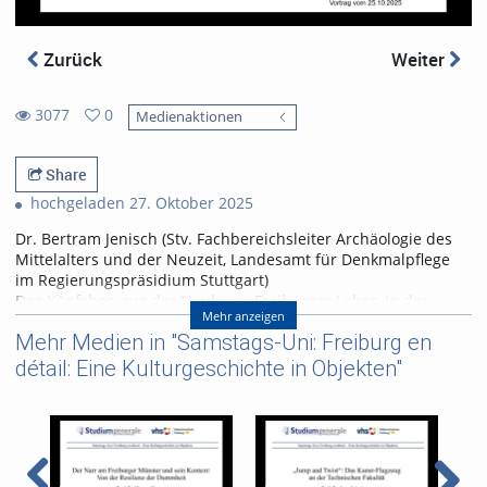
Zurück
Weiter
3077
0
Medienaktionen
0
3077
favorites
views
Share
hochgeladen 27. Oktober 2025
Dr. Bertram Jenisch (Stv. Fachbereichsleiter Archäologie des
Mittelalters und der Neuzeit, Landesamt für Denkmalpflege
im Regierungspräsidium Stuttgart)
Das Köpfchen aus der Neuburg: Freiburger Leben in der
Mehr anzeigen
gewerblich strukturierten Vorstadt zwischen dem 13. und 17.
Mehr Medien in "Samstags-Uni: Freiburg en
Jahrhundert
détail: Eine Kulturgeschichte in Objekten"
Bei den Rettungsgrabungen an der Albertstraße/ Ecke
Habsburgerstraße in diesem Jahr wurde als singuläres
Einzelstück das Fragment einer Tonfigur gefunden. Der Kopf
eines Mannes ist mit einer Gugelhaube bedeckt. Offenbar ist
hier ein einfacher Handwerker dargestellt, wie sie in der
ehemaligen Neuburg wohnten. Das 4000 m² große