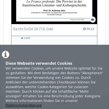
Sa-Uni SoSe 26 (13) Gelz
55:13 duration
55:13
1103
1103
views
Diese Webseite verwendet Cookies
LADE MEHR
Wir verwenden Cookies, um unsere Website optimal für Sie
zu gestalten. Mit dem Bestätigen des Buttons "Akzeptieren"
Featured
stimmen Sie der Verwendung von Cookies zu. Durch
Anklicken der untenstehenden Checkboxen können Sie
Beliebtheit
auswählen, welche Cookie-Kategorien Sie zulassen
möchten. Durch Klicken auf die Schaltfläche "Mehr
anzeigen" erhalten Sie eine Beschreibung jeder Kategorie.
Weitere Informationen finden Sie in unserer
Legal Info
Links
Datenschutzerklärung
.