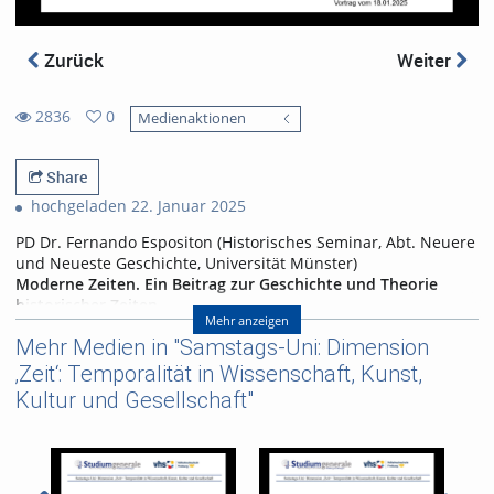
Zurück
Weiter
2836
0
Medienaktionen
0
2836
favorites
views
Share
hochgeladen 22. Januar 2025
PD Dr. Fernando Espositon (Historisches Seminar, Abt. Neuere
und Neueste Geschichte, Universität Münster)
Moderne Zeiten. Ein Beitrag zur Geschichte und Theorie
historischer Zeiten
Mehr anzeigen
Entgegen landläufigen Annahmen hat auch die Zeit eine
Mehr Medien in "Samstags-Uni: Dimension
Geschichte. Zeit, so die Grundannahme, ist kein apriorisches
‚Zeit‘: Temporalität in Wissenschaft, Kunst,
Datum. Sie ist also keineswegs natürlich und gegeben,
Kultur und Gesellschaft"
sondern ein historisches Faktum – sie wird von uns Menschen
hervorgebracht und ist ihrerseits historischem Wandel
unterworfen. Nicht die Zeit der Physiker:innen und der
Atomuhren steht hier im Zentrum des Interesses, als vielmehr
die Zeiten der Gesellschaft. Und nirgendwo wird deren