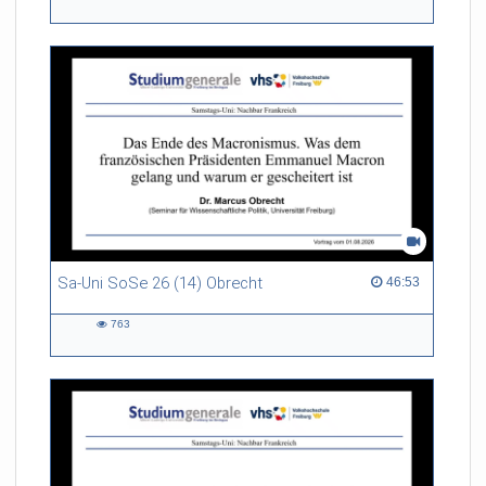
537
views
Sa-Uni SoSe 26 (14) Obrecht
46:53 duration
46:53
763
763
views