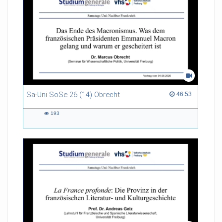
Sa-Uni SoSe 26 (14) Obrecht
46:53 duration
46:53
193
193
views