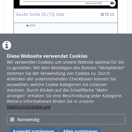
Sa-Uni SoSe 26 (13) Gelz
55:13 duration
55:13
974
974
views
Diese Webseite verwendet Cookies
LADE MEHR
Wir verwenden Cookies, um unsere Website optimal für Sie
zu gestalten. Mit dem Bestätigen des Buttons "Akzeptieren"
Featured
stimmen Sie der Verwendung von Cookies zu. Durch
Anklicken der untenstehenden Checkboxen können Sie
Beliebtheit
auswählen, welche Cookie-Kategorien Sie zulassen
möchten. Durch Klicken auf die Schaltfläche "Mehr
anzeigen" erhalten Sie eine Beschreibung jeder Kategorie.
Weitere Informationen finden Sie in unserer
Legal Info
Links
Datenschutzerklärung
.
Nutzungsbedingungen
Sitemap
Notwendig
Datenschutzerklärung
Auswahl zustimmen
Allen zustimmen