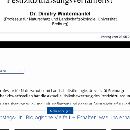
onen
rofessur für Naturschutz und Landschaftsökologie, Universität Freiburg)
che Schwachstellen hat die aktuelle Risikobewertung des Pestizidzulassu
 Bestäuber von Wild- und Kulturpflanzen und daher äußerst wichtig für Biod
vität. In Europa gibt es etwa 2000 Bienenarten, doch die Vielfalt der Bienen 
Mehr anzeigen
von Bienen sind Pflanzenschutzmittel. Obwohl diese vor ihrer Zulassung ge
tags-Uni: Biologische Vielfalt – Erhalten, was uns erhäl
el der Neonikotinoid-Insektizide gezeigt, dass der Einsatz von zugelassenen
Der Vortrag widmet sich zunächst kurz der Ökologie von Wildbienen im Verg
nd an Honigbienen durchgeführt werden, und erläutert dann, wie das Risiko 