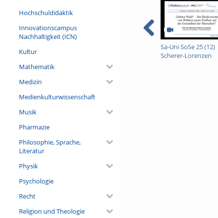
Bienen in der Europäischen 
Hochschuldidaktik
Modellorganismus für Wildb
bienenschädigende Neonikot
Innovationscampus
Nachhaltigkeit (ICN)
Referent/in:
Sa-Uni SoSe 25 (12)
Dr. Dimitry Wintermantel (
Kultur
Scherer-Lorenzen
Landschaftsökologie, Univer
Mathematik
Medizin
Medienkulturwissenschaft
Musik
Pharmazie
Philosophie, Sprache,
Literatur
Physik
Psychologie
Recht
Religion und Theologie