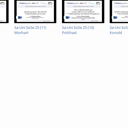
Union bewertet wird. Zudem wird kritisch hinterfragt, ob Honigbienen ein g
ienen oder allgemein für Bestäuber sind, und auch der Frage nachgegange
inoide dennoch als sicher eingestuft wurden.
Sa-Uni SoSe 25 (11)
Sa-Uni SoSe 25 (10)
Sa-Uni SoS
Professur für Naturschutz und
Morhart
Potthast
Konold
sität Freiburg)