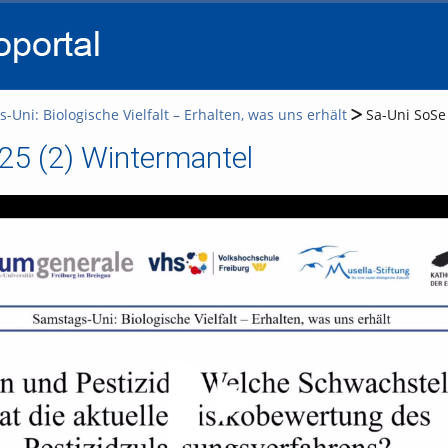
go
go
go
to
to
to
navigation
main
footer
content
-Uni: Biologische Vielfalt – Erhalten, was uns erhält
Sa-Uni SoSe
25 (2) Wintermantel
Video abspielen