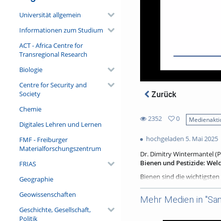
Universität allgemein
Informationen zum Studium
ACT - Africa Centre for
Transregional Research
Biologie
Centre for Security and
Zurück
Society
Chemie
2352
0
Medienakti
Digitales Lehren und Lernen
0
2352
favorites
hochgeladen 5. Mai 2025
FMF - Freiburger
views
Materialforschungszentrum
Dr. Dimitry Wintermantel (P
Bienen und Pestizide: Wel
FRIAS
Bienen sind die wichtigsten
Geographie
landwirtschaftliche Produkti
Geowissenschaften
Einer der Hauptstressoren 
Mehr Medien in "Sams
hat insbesondere das Beispi
Geschichte, Gesellschaft,
erheblich schädigen kann. 
Politik
da Pestizidtests überwiege