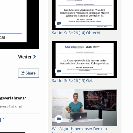
Sa-Uni SoSe 26 (14) Obrecht
Weiter
Share
Sa-Uni SoSe 26 (13) Gelz
ngsverfahrens?
iversität und
nimmt vielerorts ab.
testet werden müssen,
t"
 Pestiziden Bienen
leich zu Honigbienen,
Wie Algorithmen unser Denken
von Pestiziden für