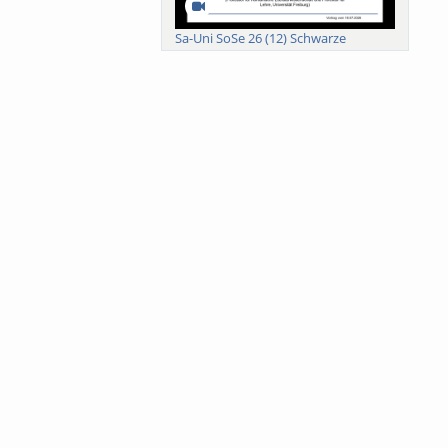
Sa-Uni SoSe 26 (12) Schwarze
Meanings of Forests: A Collaborative
Comparativ...
Als der Wald eine Zukunftsfrage
wurde. Wissen, ...