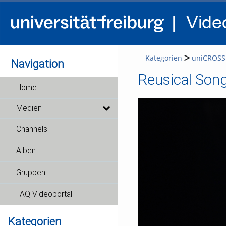
Kategorien
uniCROSS
Navigation
Reusical Son
Home
Medien
Channels
Alben
Gruppen
FAQ Videoportal
Kategorien