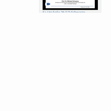
Sa-Uni SoSe 26 (12) Schwarze
Meanings of Forests: A Collaborative
Comparativ...
Als der Wald eine Zukunftsfrage
wurde. Wissen, ...