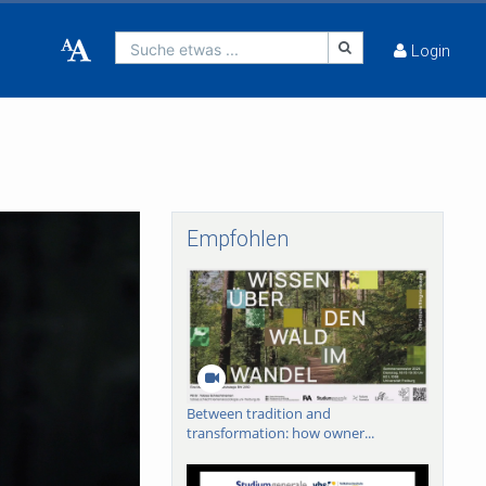
Suche etwas ...
Login
Empfohlen
Between tradition and
transformation: how owner...