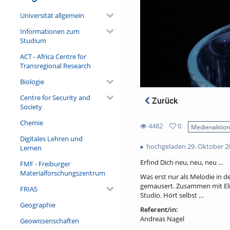
Universität allgemein
Informationen zum
Studium
ACT - Africa Centre for
Transregional Research
Biologie
Centre for Security and
Zurück
Society
Chemie
4482
0
Medienaktio
0
Digitales Lehren und
4482
favorites
hochgeladen 29. Oktober 2
Lernen
views
Erfind Dich neu, neu, neu …
FMF - Freiburger
Materialforschungszentrum
Was erst nur als Melodie in 
gemausert. Zusammen mit Eli
FRIAS
Studio. Hört selbst …
Geographie
Referent/in:
Andreas Nagel
Geowissenschaften