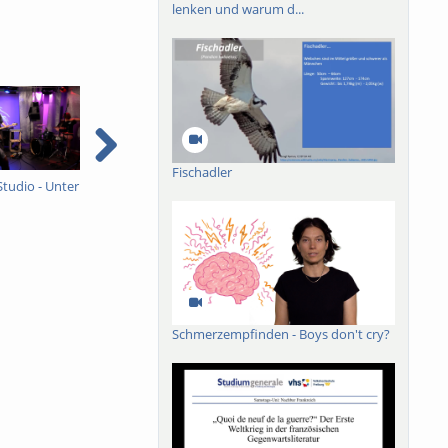
lenken und warum d...
Fischadler
Studio - Unter
Ein ganzes Studio - Unter
Sommer, Sonne,
I
Schock
Freiburg
e
e
Schmerzempfinden - Boys don't cry?