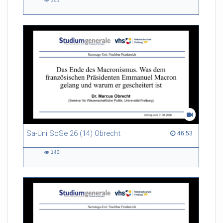
101
views
Sa-Uni SoSe 26 (14) Obrecht
46:53 duration
46:53
143
143
views