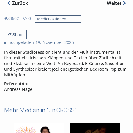
Zurück
Weiter
3662
0
Medienaktionen
0
3662
favorites
views
Share
hochgeladen 19. November 2025
In dieser Studiosession zieht uns der Multiinstrumentalist
flrrn mit elektrischen Klängen und Texten über Zärtlichkeit
und Ekstase in seine Welt. An Keyboard, E-Gitarre, Saxophon
und Synthesizer kreiert Joel energetischen Bedroom Pop zum
Mithüpfen.
Referent/in:
Andreas Nagel
Mehr Medien in "uniCROSS"