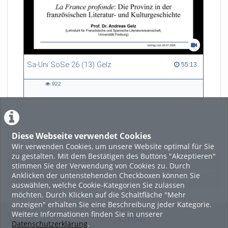
Sa-Uni SoSe 26 (13) Gelz
55:13 duration
55:13
922
922
views
Diese Webseite verwendet Cookies
LADE MEHR
Wir verwenden Cookies, um unsere Website optimal für Sie
zu gestalten. Mit dem Bestätigen des Buttons "Akzeptieren"
Featured
stimmen Sie der Verwendung von Cookies zu. Durch
Anklicken der untenstehenden Checkboxen können Sie
Beliebtheit
auswählen, welche Cookie-Kategorien Sie zulassen
möchten. Durch Klicken auf die Schaltfläche "Mehr
anzeigen" erhalten Sie eine Beschreibung jeder Kategorie.
Weitere Informationen finden Sie in unserer
Legal Info
Links
Datenschutzerklärung
.