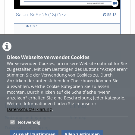
Sa-Uni SoSe 26 (13) Gelz
55:13 duration
55:13
1097
1097
views
Diese Webseite verwendet Cookies
LADE MEHR
Wir verwenden Cookies, um unsere Website optimal für Sie
zu gestalten. Mit dem Bestätigen des Buttons "Akzeptieren"
Featured
stimmen Sie der Verwendung von Cookies zu. Durch
Anklicken der untenstehenden Checkboxen können Sie
Beliebtheit
auswählen, welche Cookie-Kategorien Sie zulassen
möchten. Durch Klicken auf die Schaltfläche "Mehr
anzeigen" erhalten Sie eine Beschreibung jeder Kategorie.
Weitere Informationen finden Sie in unserer
Legal Info
Links
Datenschutzerklärung
.
Nutzungsbedingungen
Sitemap
Notwendig
Datenschutzerklärung
Auswahl zustimmen
Allen zustimmen