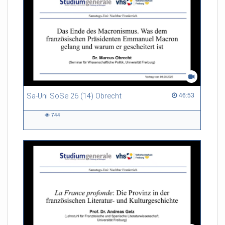
Sa-Uni SoSe 26 (14) Obrecht
46:53 duration
46:53
744
744
views