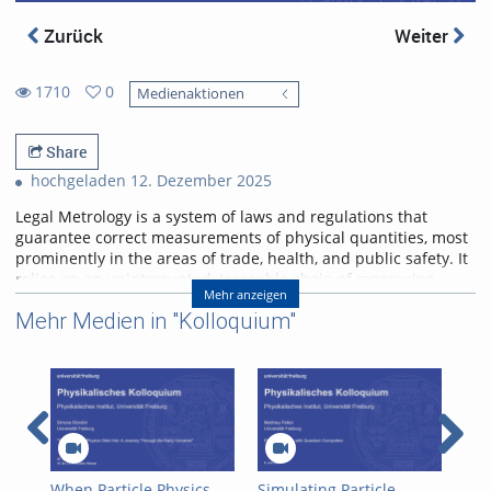
Zurück
Weiter
1710
0
Medienaktionen
0
1710
favorites
views
Share
hochgeladen 12. Dezember 2025
Legal Metrology is a system of laws and regulations that
guarantee correct measurements of physical quantities, most
prominently in the areas of trade, health, and public safety. It
relies on an uninterrupted, traceable chain of measuring
Mehr anzeigen
protocols, all the way from the lofty heights of the
Mehr Medien in "Kolloquium"
international system of units down to the mundane world of
fuel pumps at gas stations, grocery scales in supermarkets
and the beer glasses in your favourite pub. This talk presents
a few examples in the varied landscape of legal metrology,
where scientific competence in general, and a physicist’s
perspective in particular, can be quite useful to get the right
bearings.
Referent/in:
When Particle Physics
Simulating Particle
Mod