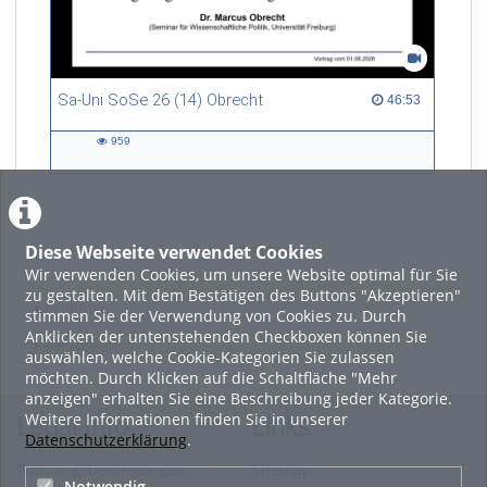
Sa-Uni SoSe 26 (14) Obrecht
46:53 duration
46:53
959
959
views
Diese Webseite verwendet Cookies
LADE MEHR
Wir verwenden Cookies, um unsere Website optimal für Sie
zu gestalten. Mit dem Bestätigen des Buttons "Akzeptieren"
Featured
stimmen Sie der Verwendung von Cookies zu. Durch
Anklicken der untenstehenden Checkboxen können Sie
Beliebtheit
auswählen, welche Cookie-Kategorien Sie zulassen
möchten. Durch Klicken auf die Schaltfläche "Mehr
anzeigen" erhalten Sie eine Beschreibung jeder Kategorie.
Weitere Informationen finden Sie in unserer
Legal Info
Links
Datenschutzerklärung
.
Nutzungsbedingungen
Sitemap
Notwendig