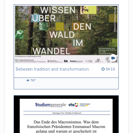
Between tradition and transformation: how owners, advisers and institutions co-create knowledge for resilient forests in Europe
54:13 duration
54:13
797
797
views