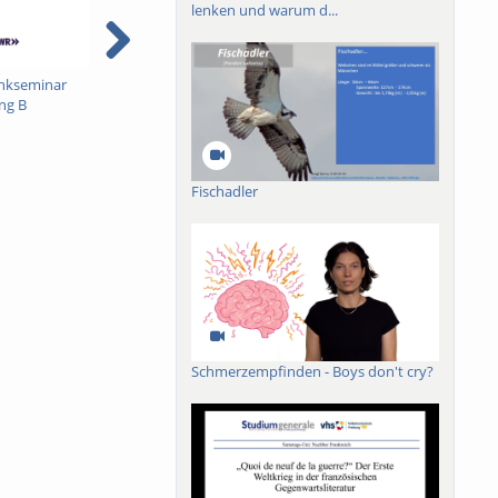
lenken und warum d...
nkseminar
SWR-Hörfunkseminar
Der doppelte Blick - Le
M
ng B
DFJ - Sendung A
double regard - Deutsch-
V
Französische Journalistik
Fischadler
Schmerzempfinden - Boys don't cry?