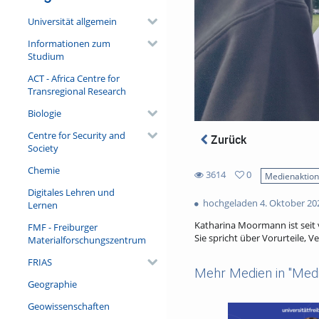
Universität allgemein
Informationen zum
Studium
ACT - Africa Centre for
Transregional Research
Biologie
Centre for Security and
Zurück
Society
Chemie
3614
0
Medienaktio
0
Digitales Lehren und
3614
favorites
hochgeladen 4. Oktober 20
Lernen
views
Katharina Moormann ist seit 
FMF - Freiburger
Sie spricht über Vorurteile, 
Materialforschungszentrum
FRIAS
Mehr Medien in "Medi
Geographie
Geowissenschaften