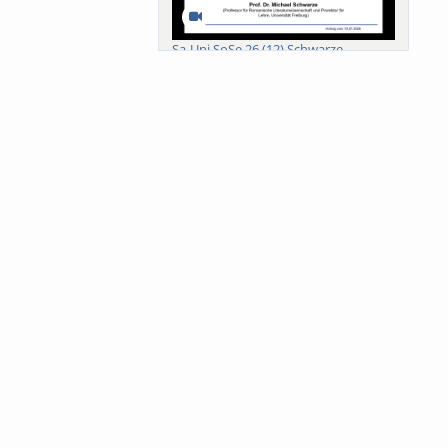
Sa-Uni SoSe 26 (12) Schwarze
Meanings of Forests: A Collaborative
Comparativ...
Als der Wald eine Zukunftsfrage
wurde. Wissen, ...