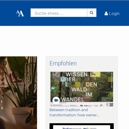
Suche etwas ...
Login
Empfohlen
Between tradition and
transformation: how owner...