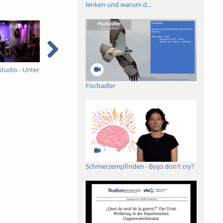
lenken und warum d...
Studio - Unter
Ein ganzes Studio - Unter
Sommer, Sonne,
I
Schock
Freiburg
e
Fischadler
e
Schmerzempfinden - Boys don't cry?