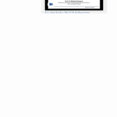
Sa-Uni SoSe 26 (12) Schwarze
Meanings of Forests: A Collaborative
Comparativ...
Als der Wald eine Zukunftsfrage
wurde. Wissen, ...