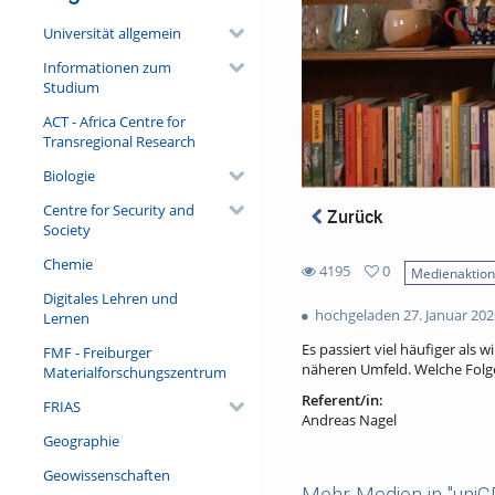
Universität allgemein
Informationen zum
Studium
ACT - Africa Centre for
Transregional Research
Biologie
Centre for Security and
Zurück
Society
Chemie
4195
0
Medienaktio
0
Digitales Lehren und
4195
favorites
hochgeladen 27. Januar 202
Lernen
views
Es passiert viel häufiger als
FMF - Freiburger
näheren Umfeld. Welche Folge
Materialforschungszentrum
Referent/in:
FRIAS
Andreas Nagel
Geographie
Geowissenschaften
Mehr Medien in "uni