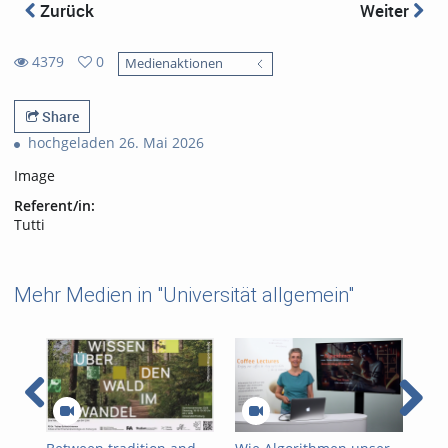
Zurück
Weiter
4379
0
Medienaktionen
0
4379
favorites
views
Share
hochgeladen 26. Mai 2026
Image
Referent/in:
Tutti
Mehr Medien in "Universität allgemein"