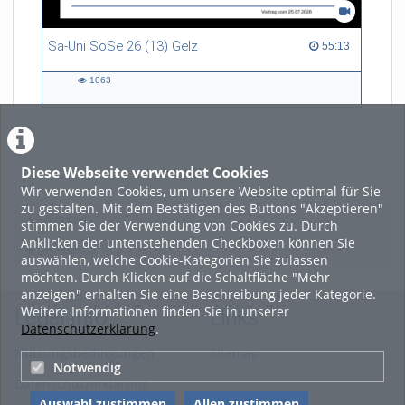
Sa-Uni SoSe 26 (13) Gelz
55:13 duration
55:13
1063
1063
views
Diese Webseite verwendet Cookies
LADE MEHR
Wir verwenden Cookies, um unsere Website optimal für Sie
zu gestalten. Mit dem Bestätigen des Buttons "Akzeptieren"
Featured
stimmen Sie der Verwendung von Cookies zu. Durch
Anklicken der untenstehenden Checkboxen können Sie
Beliebtheit
auswählen, welche Cookie-Kategorien Sie zulassen
möchten. Durch Klicken auf die Schaltfläche "Mehr
anzeigen" erhalten Sie eine Beschreibung jeder Kategorie.
Weitere Informationen finden Sie in unserer
Legal Info
Links
Datenschutzerklärung
.
Nutzungsbedingungen
Sitemap
Notwendig
Datenschutzerklärung
Auswahl zustimmen
Allen zustimmen