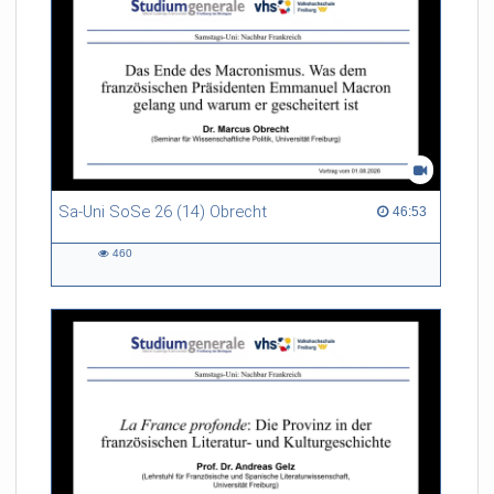
Sa-Uni SoSe 26 (14) Obrecht
46:53 duration
46:53
460
460
views