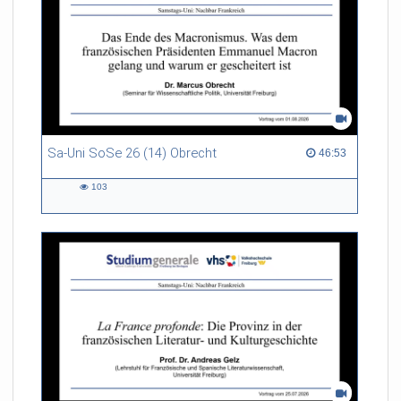
Sa-Uni SoSe 26 (14) Obrecht
46:53 duration
46:53
103
103
views