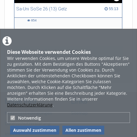
Sa-Uni SoSe 26 (13) Gelz
55:13 duration
55:13
854
854
views
Diese Webseite verwendet Cookies
LADE MEHR
Wir verwenden Cookies, um unsere Website optimal für Sie
zu gestalten. Mit dem Bestätigen des Buttons "Akzeptieren"
Featured
stimmen Sie der Verwendung von Cookies zu. Durch
Anklicken der untenstehenden Checkboxen können Sie
Beliebtheit
auswählen, welche Cookie-Kategorien Sie zulassen
möchten. Durch Klicken auf die Schaltfläche "Mehr
anzeigen" erhalten Sie eine Beschreibung jeder Kategorie.
Weitere Informationen finden Sie in unserer
Legal Info
Links
Datenschutzerklärung
.
Nutzungsbedingungen
Sitemap
Notwendig
Datenschutzerklärung
Auswahl zustimmen
Allen zustimmen
Imprint