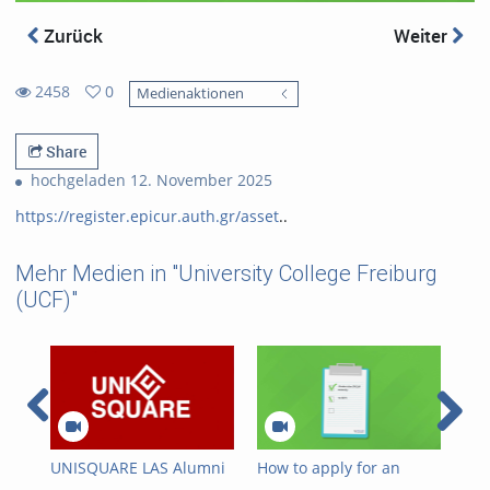
Zurück
Weiter
2458
0
Medienaktionen
0
2458
favorites
views
Share
hochgeladen 12. November 2025
https://register.epicur.auth.gr/asset
..
Mehr Medien in "University College Freiburg
(UCF)"
UNISQUARE LAS Alumni
How to apply for an
Pod
Reportage
EPICUR course?
"Ch