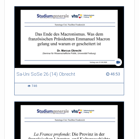
Sa-Uni SoSe 26 (14) Obrecht
46:53 duration
46:53
746
746
views