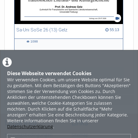
Sa-Uni SoSe 26 (13) Gelz
55:13 duration
55:13
1098
1098
views
Diese Webseite verwendet Cookies
LADE MEHR
Wir verwenden Cookies, um unsere Website optimal für Sie
zu gestalten. Mit dem Bestätigen des Buttons "Akzeptieren"
Featured
stimmen Sie der Verwendung von Cookies zu. Durch
Anklicken der untenstehenden Checkboxen können Sie
Beliebtheit
auswählen, welche Cookie-Kategorien Sie zulassen
möchten. Durch Klicken auf die Schaltfläche "Mehr
anzeigen" erhalten Sie eine Beschreibung jeder Kategorie.
Weitere Informationen finden Sie in unserer
Legal Info
Links
Datenschutzerklärung
.
Nutzungsbedingungen
Sitemap