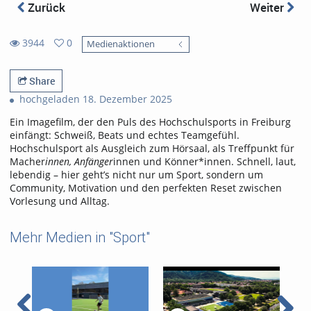
Zurück
Weiter
3944
0
Medienaktionen
0
3944
favorites
views
Share
hochgeladen 18. Dezember 2025
Ein Imagefilm, der den Puls des Hochschulsports in Freiburg
einfängt: Schweiß, Beats und echtes Teamgefühl.
Hochschulsport als Ausgleich zum Hörsaal, als Treffpunkt für
Macher
innen, Anfänger
innen und Könner*innen. Schnell, laut,
lebendig – hier geht’s nicht nur um Sport, sondern um
Community, Motivation und den perfekten Reset zwischen
Vorlesung und Alltag.
Mehr Medien in "Sport"