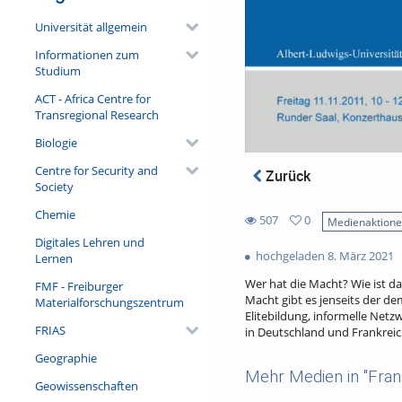
Universität allgemein
Informationen zum
Studium
ACT - Africa Centre for
Transregional Research
Biologie
Centre for Security and
Zurück
Society
Chemie
507
0
Medienaktion
0
Digitales Lehren und
507
favorites
hochgeladen 8. März 2021
Lernen
views
Wer hat die Macht? Wie ist da
FMF - Freiburger
Macht gibt es jenseits der d
Materialforschungszentrum
Elitebildung, informelle Net
FRIAS
in Deutschland und Frankreic
Geographie
Mehr Medien in "Fran
Geowissenschaften