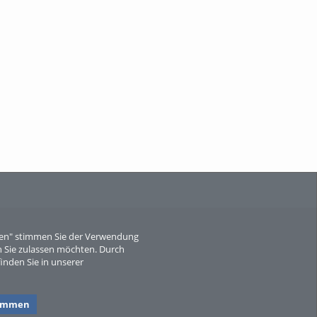
When Particle Physics Gets Hot: A
Journey Throu...
Sperber
eren" stimmen Sie der Verwendung
 Sie zulassen möchten. Durch
inden Sie in unserer
timmen