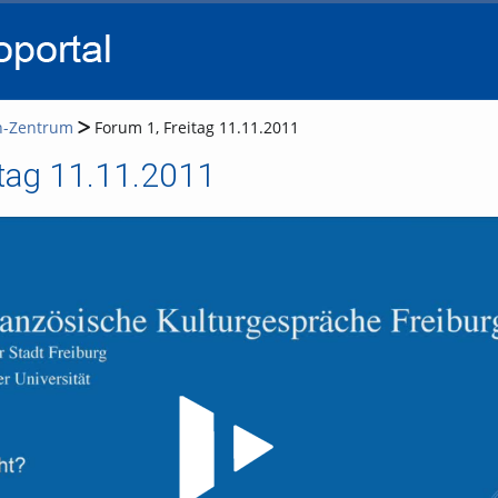
go
go
go
to
to
to
navigation
main
footer
content
h-Zentrum
Forum 1, Freitag 11.11.2011
itag 11.11.2011
Video abspielen