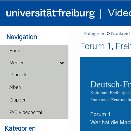
Kategorien
Frankreic
Navigation
Forum 1, Fre
Home
Medien
Channels
Alben
Gruppen
FAQ Videoportal
Kategorien