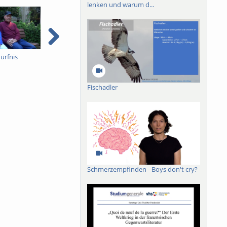
lenken und warum d...
ürfnis
Frankreich:
Landwirtin im Elsass
M
Grundeinkommen für
E
freie Kulturschaffende
Fischadler
Schmerzempfinden - Boys don't cry?