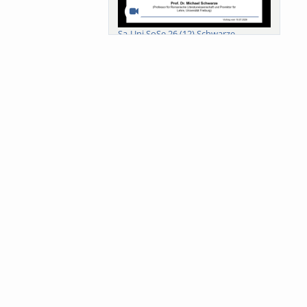
Sa-Uni SoSe 26 (12) Schwarze
Meanings of Forests: A Collaborative
Comparativ...
Als der Wald eine Zukunftsfrage
wurde. Wissen, ...