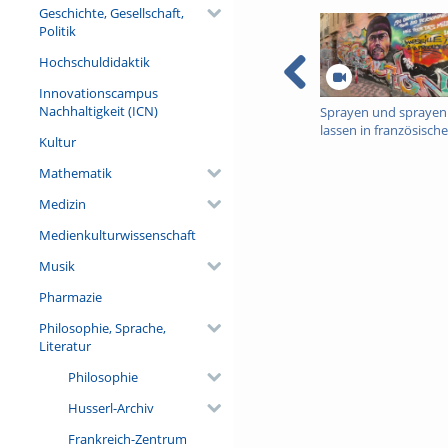
Geschichte, Gesellschaft,
Politik
Hochschuldidaktik
Innovationscampus
Nachhaltigkeit (ICN)
Sprayen und sprayen
lassen in französisch
Kultur
Städten: Zwischen
Überflutung und
Mathematik
Restriktion
Medizin
Medienkulturwissenschaft
Musik
Pharmazie
Philosophie, Sprache,
Literatur
Philosophie
Husserl-Archiv
Frankreich-Zentrum