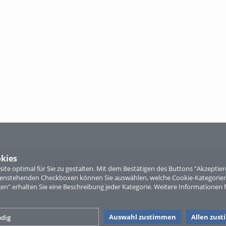
kies
Links
te optimal für Sie zu gestalten. Mit dem Bestätigen des Buttons "Akzepti
ntenstehenden Checkboxen können Sie auswählen, welche Cookie-Kategorien
Sitemap
gen" erhalten Sie eine Beschreibung jeder Kategorie. Weitere Informationen f
Auswahl zustimmen
Allen zus
dig